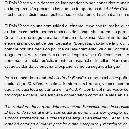
El País Vasco y sus deseos de independencia son conocidos mundia
en la repercusión gracias a las buenas temporadas del
Athletic Clu
mucho es su distribución política, sus costumbres, la vida diaria en e
El País Vasco es una comunidad autónoma, cuya capital recibe el no
ciudad es conocida por los fanáticos del básquetbol argentino porqu
Cerámica, que luego pasaría a llamarse Baskonia. Más al norte, bañ
encuentra la ciudad de San Sebastián/Donostia, capital de la provin
nombre por una decisión política del
ayuntamiento
, ya que Donostia
lengua euskera, reconocida como la lengua vasca. Quienes caminen
personas no hablan prácticamente en español entre ellas. Manejan 
escuelas donde se enseña al español como su segunda lengua.
Para conocer la ciudad
más linda de España,
como muchos españole
hasta allí, a 20 Kilómetros de la frontera con Francia, y nos encont
que vivió casi toda su carrera en la ACB. A la orilla del mar, Federi
prolongada charla, nos empieza comentando cómo es la vida en su
“
La ciudad me ha sorprendido muchísimo. Principalmente la conexión
El hecho de tener al mar a seis cuadras de mi casa, por ejemplo, pa
a pocos kilómetros de la ciudad para esquiar en invierno. Tener la po
también estar en el mar le permite a uno escaparse y mezclarse en l