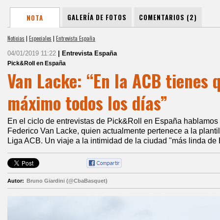
GALERÍA DE FOTOS
COMENTARIOS (2)
NOTA
Noticias
|
Especiales
|
Entrevista España
04/01/2019 11:22
| Entrevista España
Pick&Roll en España
Van Lacke: “En la ACB tienes q
máximo todos los días”
En el ciclo de entrevistas de Pick&Roll en España hablamos 
Federico Van Lacke, quien actualmente pertenece a la planti
Liga ACB. Un​ viaje a la intimidad de la ciudad "más linda de
Autor:
Bruno Giardini (@CbaBasquet)