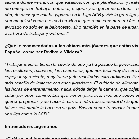
sabía a donde venía, con que estadios, con que planificación y real
me enfoqué en trabajar, entrenar, mejorar y en ganarme un lugar. T
año, de decir que estaba jugando en la Liga ACB y vivir la gran lig
una magnitud como me tocó en Murcia que realmente para mí fue un
ayudado no solo en el baloncesto, sino también en la parte de jugar,
a la hora de trabajar y entrenar.”
¿Qué le recomendarías a los chicos más jóvenes que están viv
España, como ser Redivo o Vildoza?
“Trabajar mucho, tienen la suerte de que ya ha pasado la generació
los resultados, balances, los resúmenes, que nos toca muy de cer
espejo muy reciente, muy fuerte y de resultados extraordinarios. Pa
más sencilla de imitarse con esos jugadores. El cuidado de alimenta
las horas de entrenamiento, hacia dónde dirigir la carrera, que objet
están por buen camino. Los que vienen para acá, creo que tienen es
querer progresar, y de hacer la carrera más trascendental de lo que
tal vez solamente lo hace en su país. Buscar poder traspasar fronte
una liga como la ACB.”
Entrenadores argentinos
¿Cuál es la diferencia que más se destaca entre los entrenador