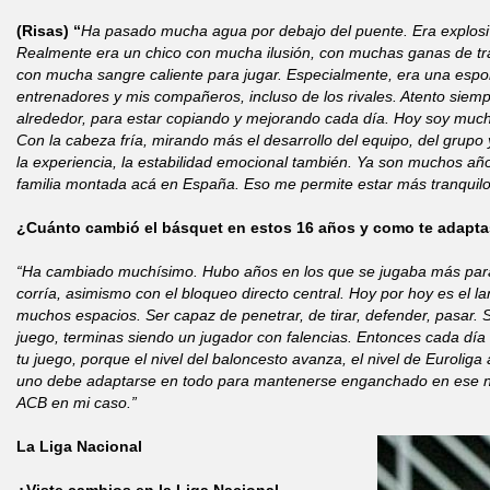
(Risas) “
Ha pasado mucha agua por debajo del puente. Era explosi
Realmente era un chico con mucha ilusión, con muchas ganas de tra
con mucha sangre caliente para jugar. Especialmente, era una espo
entrenadores y mis compañeros, incluso de los rivales. Atento siem
alrededor, para estar copiando y mejorando cada día. Hoy soy muc
Con la cabeza fría, mirando más el desarrollo del equipo, del grupo 
la experiencia, la estabilidad emocional también. Ya son muchos año
familia montada acá en España. Eso me permite estar más tranquil
¿Cuánto cambió el básquet en estos 16 años y como te adapta
“Ha cambiado muchísimo. Hubo años en los que se jugaba más para 
corría, asimismo con el bloqueo directo central. Hoy por hoy es el l
muchos espacios. Ser capaz de penetrar, de tirar, defender, pasar. S
juego, terminas siendo un jugador con falencias. Entonces cada día
tu juego, porque el nivel del baloncesto avanza, el nivel de Euroli
uno debe adaptarse en todo para mantenerse enganchado en ese niv
ACB en mi caso.”
La Liga Nacional