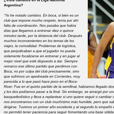
¿Viste cambios en la Liga Nacional
Argentina?
“Yo he notado cambios. En boca, si bien es un
club que impone mucho respeto, tenía por ahí
falta de coordinación. Nos pasaba que había
días que llegamos a entrenar diez o quince
minutos tarde, por la distancia del club. Después
muchos inconvenientes en los temas de los
viajes, la comodidad. Problemas de logística,
que perjudicaban a que el jugador no pueda
solamente focalizarse en entrenar y en jugar al
mejor nivel que esté dispuesto a dar. Siempre
remarco ese último partido que perdimos con
Boca, no por culpa del club
precisamente, sino
que sufrimos un apedreada en Corrientes, muy
parecida a lo que pasó hace poco en el Boca-
River. Fue en el quinto partido de la semifinal, habíamos llegado do
y los dos podíamos pasar a la final. Sin embargo, se amargó por una
basquetbolístico y lleva a replantear si uno quiere seguir o cambia
nos encontramos con un club muchísimo más humilde, pero que sab
dirigirse. Tuvimos un primer año excelente y al segundo lo empañó e
no permitió tener paciencia para seguir fomentando una base sólida