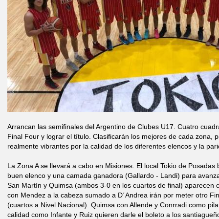
Arrancan las semifinales del Argentino de Clubes U17. Cuatro cuadran
Final Four y lograr el título. Clasificarán los mejores de cada zona,
realmente vibrantes por la calidad de los diferentes elencos y la par
La Zona A se llevará a cabo en Misiones. El local Tokio de Posadas
buen elenco y una camada ganadora (Gallardo - Landi) para avanzar
San Martín y Quimsa (ambos 3-0 en los cuartos de final) aparecen co
con Mendez a la cabeza sumado a D´Andrea irán por meter otro Fi
(cuartos a Nivel Nacional). Quimsa con Allende y Conrradi como pil
calidad como Infante y Ruiz quieren darle el boleto a los santiagueñ