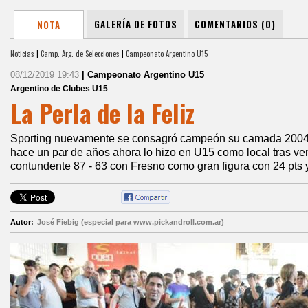
GALERÍA DE FOTOS
COMENTARIOS (0)
NOTA
Noticias
|
Camp. Arg. de Selecciones
|
Campeonato Argentino U15
08/12/2019 19:43
| Campeonato Argentino U15
Argentino de Clubes U15
La Perla de la Feliz
Sporting nuevamente se consagró campeón su camada 200
hace un par de años ahora lo hizo en U15 como local tras ven
contundente 87 - 63 con Fresno como gran figura con 24 pts y
Autor:
José Fiebig (especial para www.pickandroll.com.ar)