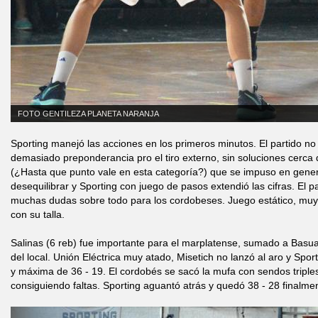
FOTO GENTILEZA PLANETA NARANJA
Sporting manejó las acciones en los primeros minutos. El partido n
demasiado preponderancia pro el tiro externo, sin soluciones cerca
(¿Hasta que punto vale en esta categoría?) que se impuso en gener
desequilibrar y Sporting con juego de pasos extendió las cifras. El 
muchas dudas sobre todo para los cordobeses. Juego estático, muy 
con su talla.
Salinas (6 reb) fue importante para el marplatense, sumado a Basual
del local. Unión Eléctrica muy atado, Misetich no lanzó al aro y Spor
y máxima de 36 - 19. El cordobés se sacó la mufa con sendos triples 
consiguiendo faltas. Sporting aguantó atrás y quedó 38 - 28 finalmen