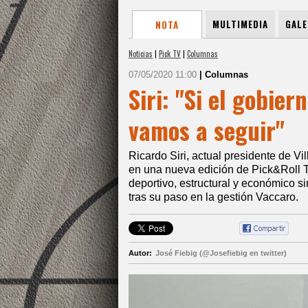
MULTIMEDIA
GALE
NOTA
Noticias
|
Pick TV
|
Columnas
07/05/2020 11:00
| Columnas
Siri: "Si el gobie
vamos a seguir"
Ricardo Siri, actual presidente de Vi
en una nueva edición de Pick&Roll TV
deportivo, estructural y económico 
tras su paso en la gestión Vaccaro.
Autor:
José Fiebig (@Josefiebig en twitter)