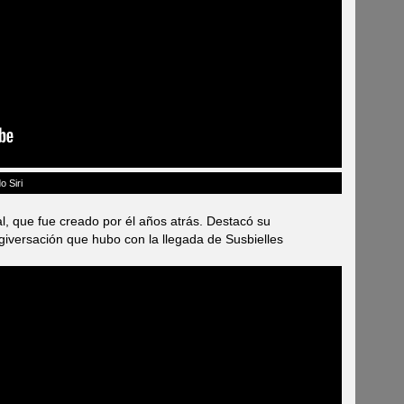
o Siri
 que fue creado por él años atrás. Destacó su
rgiversación que hubo con la llegada de Susbielles