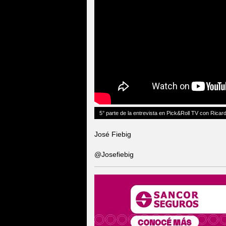
5° parte de la entrevista en Pick&Roll TV con Ricard
José Fiebig
@Josefiebig