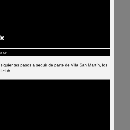
o Siri
siguientes pasos a seguir de parte de Villa San Martín, los
l club.