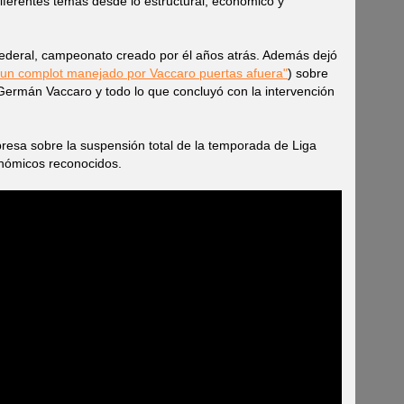
diferentes temas desde lo estructural, económico y
deral, campeonato creado por él años atrás. Además dejó
un complot manejado por Vaccaro puertas afuera"
) sobre
Germán Vaccaro y todo lo que concluyó con la intervención
presa sobre la suspensión total de la temporada de Liga
onómicos reconocidos.