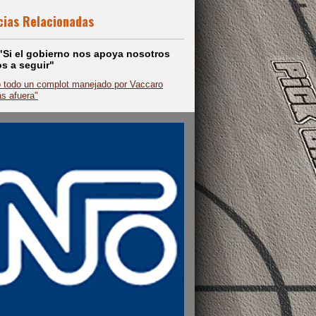
cias Relacionadas
: "Si el gobierno nos apoya nosotros
s a seguir"
 todo un complot manejado por Vaccaro
as afuera"