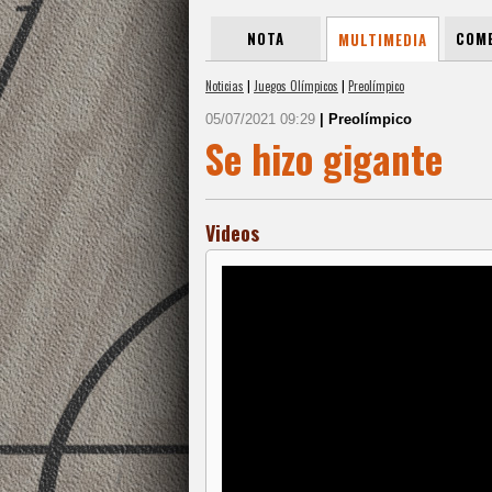
NOTA
COME
MULTIMEDIA
Noticias
|
Juegos Olímpicos
|
Preolímpico
05/07/2021 09:29
| Preolímpico
Se hizo gigante
Videos