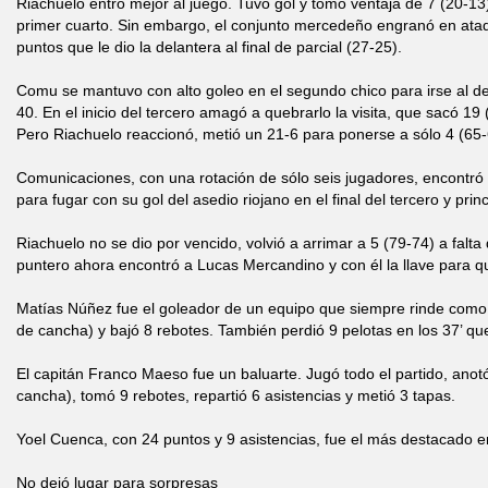
Riachuelo entró mejor al juego. Tuvo gol y tomó ventaja de 7 (20-13) a
primer cuarto. Sin embargo, el conjunto mercedeño engranó en ata
puntos que le dio la delantera al final de parcial (27-25).
Comu se mantuvo con alto goleo en el segundo chico para irse al d
40. En el inicio del tercero amagó a quebrarlo la visita, que sacó 19
Pero Riachuelo reaccionó, metió un 21-6 para ponerse a sólo 4 (65-
Comunicaciones, con una rotación de sólo seis jugadores, encontró
para fugar con su gol del asedio riojano en el final del tercero y princ
Riachuelo no se dio por vencido, volvió a arrimar a 5 (79-74) a falta d
puntero ahora encontró a Lucas Mercandino y con él la llave para qu
Matías Núñez fue el goleador de un equipo que siempre rinde como t
de cancha) y bajó 8 rebotes. También perdió 9 pelotas en los 37’ q
El capitán Franco Maeso fue un baluarte. Jugó todo el partido, anotó
cancha), tomó 9 rebotes, repartió 6 asistencias y metió 3 tapas.
Yoel Cuenca, con 24 puntos y 9 asistencias, fue el más destacado e
No dejó lugar para sorpresas