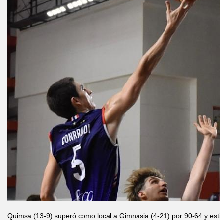
Quimsa (13-9) superó como local a Gimnasia (4-21) por 90-64 y esti