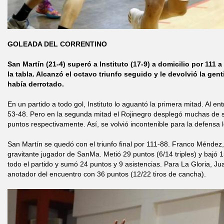
GOLEADA DEL CORRENTINO
San Martín (21-4) superó a Instituto (17-9) a domicilio por 111 a
la tabla. Alcanzó el octavo triunfo seguido y le devolvió la gent
había derrotado.
En un partido a todo gol, Instituto lo aguantó la primera mitad. Al e
53-48. Pero en la segunda mitad el Rojinegro desplegó muchas de 
puntos respectivamente. Así, se volvió incontenible para la defensa l
San Martín se quedó con el triunfo final por 111-88. Franco Méndez
gravitante jugador de SanMa. Metió 29 puntos (6/14 triples) y bajó 
todo el partido y sumó 24 puntos y 9 asistencias. Para La Gloria, J
anotador del encuentro con 36 puntos (12/22 tiros de cancha).