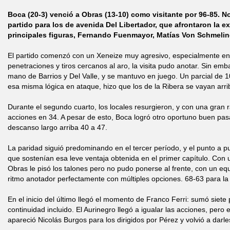
Boca (20-3) venció a Obras (13-10) como visitante por 96-85. No
partido para los de avenida Del Libertador, que afrontaron la e
principales figuras, Fernando Fuenmayor, Matías Von Schmeling
El partido comenzó con un Xeneize muy agresivo, especialmente e
penetraciones y tiros cercanos al aro, la visita pudo anotar. Sin em
mano de Barrios y Del Valle, y se mantuvo en juego. Un parcial de 1
esa misma lógica en ataque, hizo que los de la Ribera se vayan arr
Durante el segundo cuarto, los locales resurgieron, y con una gran 
acciones en 34. A pesar de esto, Boca logró otro oportuno buen pasa
descanso largo arriba 40 a 47.
La paridad siguió predominando en el tercer período, y el punto a pun
que sostenían esa leve ventaja obtenida en el primer capítulo. Con u
Obras le pisó los talones pero no pudo ponerse al frente, con un eq
ritmo anotador perfectamente con múltiples opciones. 68-63 para la vi
En el inicio del último llegó el momento de Franco Ferri: sumó siete 
continuidad incluido. El Aurinegro llegó a igualar las acciones, pero
apareció Nicolás Burgos para los dirigidos por Pérez y volvió a darles