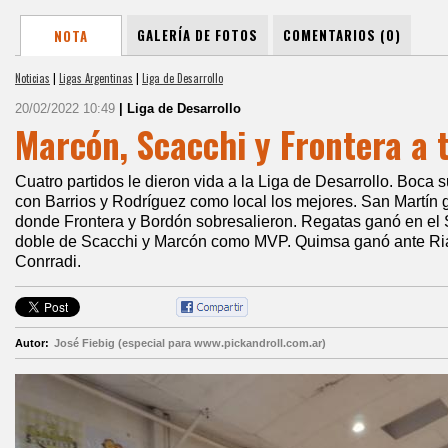
GALERÍA DE FOTOS
COMENTARIOS (0)
NOTA
Noticias
|
Ligas Argentinas
|
Liga de Desarrollo
20/02/2022 10:49
| Liga de Desarrollo
Marcón, Scacchi y Frontera a
Cuatro partidos le dieron vida a la Liga de Desarrollo. Boca 
con Barrios y Rodríguez como local los mejores. San Martín g
donde Frontera y Bordón sobresalieron. Regatas ganó en el S
doble de Scacchi y Marcón como MVP. Quimsa ganó ante Ri
Conrradi.
Autor:
José Fiebig (especial para www.pickandroll.com.ar)