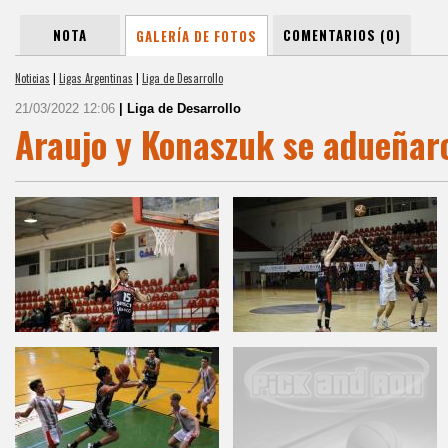
NOTA
COMENTARIOS (0)
GALERÍA DE FOTOS
Noticias
|
Ligas Argentinas
|
Liga de Desarrollo
21/03/2022 12:06
| Liga de Desarrollo
Araujo y Konaszuk se adueñar