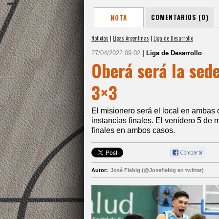
COMENTARIOS (0)
NOTA
Noticias
|
Ligas Argentinas
|
Liga de Desarrollo
27/04/2022 09:02
| Liga de Desarrollo
Oberá será la sede
3×3
El misionero será el local en ambas
instancias finales. El venidero 5 de
finales en ambos casos.
Autor:
José Fiebig (@Josefiebig en twitter)