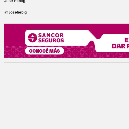
José Fiebig
@Josefiebig