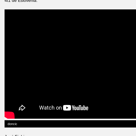
4t1 de Eslovenia.
doncic