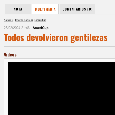
NOTA
COMENTARIOS (0)
MULTIMEDIA
Noticias
|
Internacionales
|
AmeriCup
25/02/2024 21:46
| AmeriCup
Todos devolvieron gentilezas
Videos