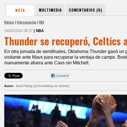
MULTIMEDIA
COMENTARIOS (0)
NOTA
Noticias
|
Internacionales
|
NBA
14/05/2024 09:37
| NBA
Thunder se recuperó, Celtics 
En otra jornada de semifinales, Oklahoma Thunder ganó un p
visitante ante Mavs para recuperar la ventaja de campo. Bos
nuevamente afuera ante Cavs sin Mitchell.
Autor:
José Fiebig (@Josefiebig en twitter)