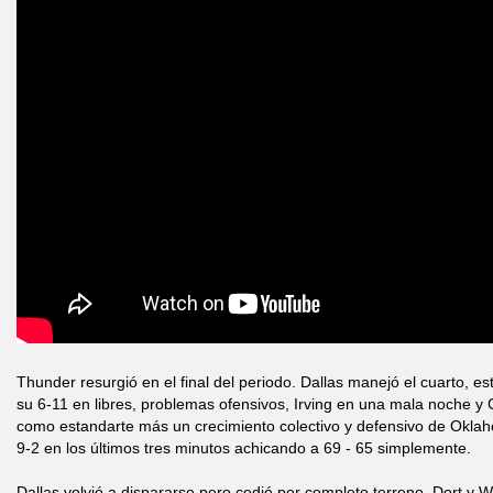
Thunder resurgió en el final del periodo. Dallas manejó el cuarto, e
su 6-11 en libres, problemas ofensivos, Irving en una mala noche y 
como estandarte más un crecimiento colectivo y defensivo de Oklaho
9-2 en los últimos tres minutos achicando a 69 - 65 simplemente.
Dallas volvió a dispararse pero cedió por completo terreno. Dort y Wi