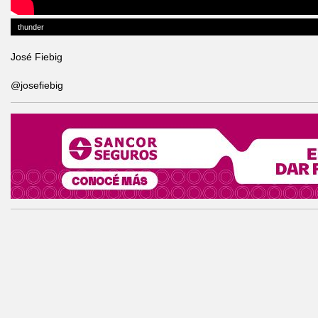
thunder
José Fiebig
@josefiebig