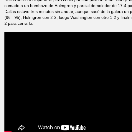
sumado a un bombazo de Holmgren y parcial demoledor de 17-4 para
Dallas estuvo tres minutos sin anotar, aunque sacó de la galera un 
(96 - 95), Holmgren con 2-2, luego Washington con otro 1-2 y final
2 para cerrarlo.