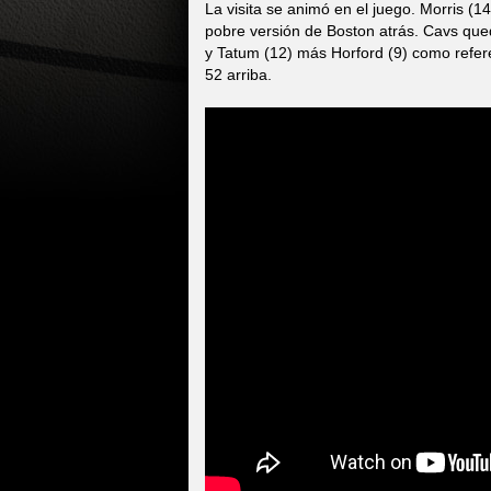
La visita se animó en el juego. Morris (1
pobre versión de Boston atrás. Cavs qued
y Tatum (12) más Horford (9) como refere
52 arriba.