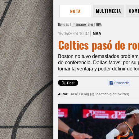
MULTIMEDIA
COME
NOTA
Noticias
|
Internacionales
|
NBA
16/05/2024 10:37
| NBA
Celtics pasó de ro
Boston no tuvo demasiados problemas 
de conferencia. Dallas Mavs, por su
tomar la ventaja y poder definir de lo
Autor:
José Fiebig (@Josefiebig en twitter)