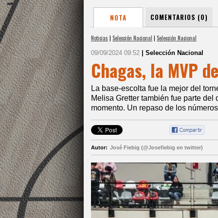
COMENTARIOS (0)
NOTA
Noticias
|
Selección Nacional
|
Selección Nacional
09/09/2024 09:52
| Selección Nacional
Chagas, la MVP d
La base-escolta fue la mejor del tor
Melisa Gretter también fue parte del 
momento. Un repaso de los números 
Autor:
José Fiebig (@Josefiebig en twitter)