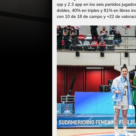
rpp y 2.3 app en los seis partidos juga
dobles, 40% en triples y 81% en libres in
con 10 de 18 de campo y +22 de valoraci