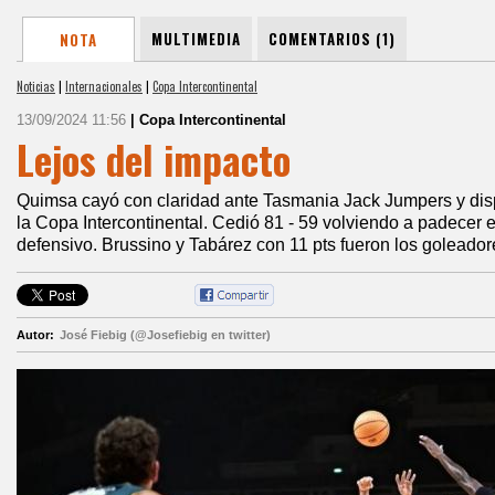
MULTIMEDIA
COMENTARIOS (1)
NOTA
Noticias
|
Internacionales
|
Copa Intercontinental
13/09/2024 11:56
| Copa Intercontinental
Lejos del impacto
Quimsa cayó con claridad ante Tasmania Jack Jumpers y disp
la Copa Intercontinental. Cedió 81 - 59 volviendo a padecer e
defensivo. Brussino y Tabárez con 11 pts fueron los goleador
Autor:
José Fiebig (@Josefiebig en twitter)