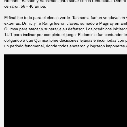
Romano, Basabe y Sansimoni para soñar con la remontada. Dentro d
cerraron 56 - 46 arriba.
El final fue todo para el elenco verde. Tasmania fue un vendaval en 
externas. Drmic y Te Rangi fueron claves, sumado a Magnay en am
Quimsa para atacar y superar a su defensor. Los oceánicos iniciaron
14-1 para inclinar por completo el juego. El dominio fue contundente
obligando a que Quimsa tome decisiones lejanas e incómodas con 
un periodo fenomenal, donde todos anotaron y lograron imponerse 