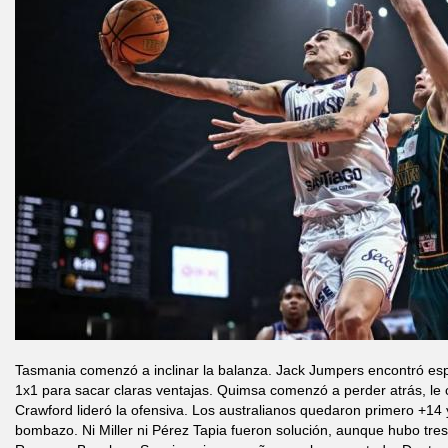
Tasmania comenzó a inclinar la balanza. Jack Jumpers encontró esp
1x1 para sacar claras ventajas. Quimsa comenzó a perder atrás, le c
Crawford lideró la ofensiva. Los australianos quedaron primero +14
bombazo. Ni Miller ni Pérez Tapia fueron solución, aunque hubo tr