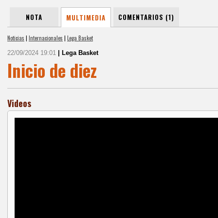
NOTA
COMENTARIOS (1)
MULTIMEDIA
Noticias
|
Internacionales
|
Lega Basket
22/09/2024 19:01
| Lega Basket
Inicio de diez
Videos