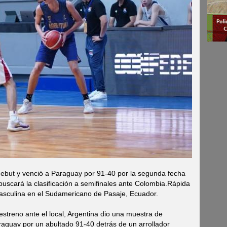
 debut y venció a Paraguay por 91-40 por la segunda fecha
buscará la clasificación a semifinales ante Colombia.Rápida
asculina en el Sudamericano de Pasaje, Ecuador.
estreno ante el local, Argentina dio una muestra de
araguay por un abultado 91-40 detrás de un arrollador