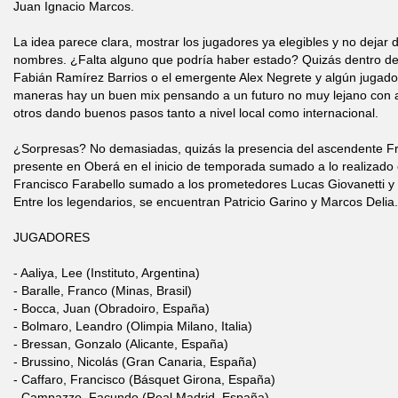
Juan Ignacio Marcos.
La idea parece clara, mostrar los jugadores ya elegibles y no dejar 
nombres. ¿Falta alguno que podría haber estado? Quizás dentro del
Fabián Ramírez Barrios o el emergente Alex Negrete y algún jugado
maneras hay un buen mix pensando a un futuro no muy lejano con 
otros dando buenos pasos tanto a nivel local como internacional.
¿Sorpresas? No demasiadas, quizás la presencia del ascendente F
presente en Oberá en el inicio de temporada sumado a lo realizado
Francisco Farabello sumado a los prometedores Lucas Giovanetti y 
Entre los legendarios, se encuentran Patricio Garino y Marcos Delia.
JUGADORES
- Aaliya, Lee (Instituto, Argentina)
- Baralle, Franco (Minas, Brasil)
- Bocca, Juan (Obradoiro, España)
- Bolmaro, Leandro (Olimpia Milano, Italia)
- Bressan, Gonzalo (Alicante, España)
- Brussino, Nicolás (Gran Canaria, España)
- Caffaro, Francisco (Básquet Girona, España)
- Campazzo, Facundo (Real Madrid, España)