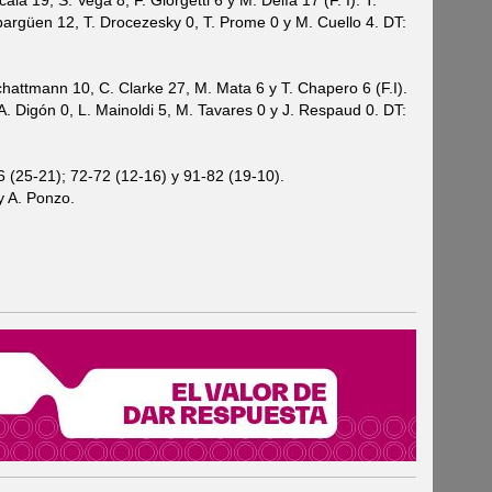
ala 19, S. Vega 8, F. Giorgetti 6 y M. Delía 17 (F. I). T.
Ibargüen 12, T. Drocezesky 0, T. Prome 0 y M. Cuello 4. DT:
chattmann 10, C. Clarke 27, M. Mata 6 y T. Chapero 6 (F.I).
 A. Digón 0, L. Mainoldi 5, M. Tavares 0 y J. Respaud 0. DT:
 (25-21); 72-72 (12-16) y 91-82 (19-10).
y A. Ponzo.