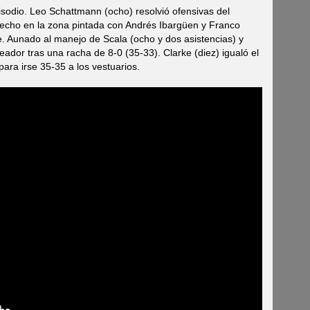
pisodio. Leo Schattmann (ocho) resolvió ofensivas del
echo en la zona pintada con Andrés Ibargüen y Franco
. Aunado al manejo de Scala (ocho y dos asistencias) y
teador tras una racha de 8-0 (35-33). Clarke (diez) igualó el
ara irse 35-35 a los vestuarios.