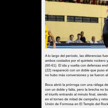
A lo largo del período, las diferencias f
ambos costados por el quinteto rockero y
(60-61). El ida y vuelta con defensas end
(22) reapareció con un doble que puso el
no hubo más conversiones y se fueron al
Boca abrió la prórroga con una ráfaga de 
con un doble y falta, pero la brecha no b
el triunfo entrando al minuto final, siend
en el torneo de mitad de campaña y reto
Unión de Formosa en El Templo del Rock