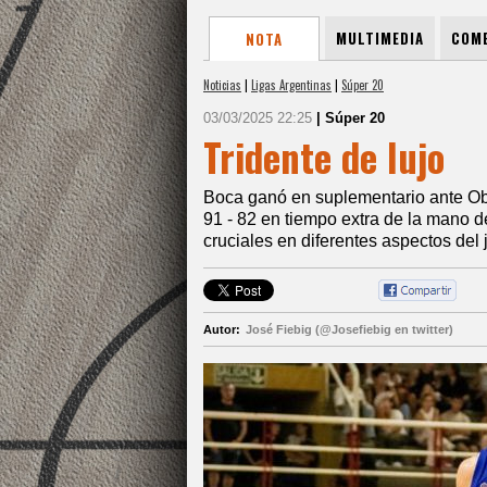
MULTIMEDIA
COME
NOTA
Noticias
|
Ligas Argentinas
|
Súper 20
03/03/2025 22:25
| Súper 20
Tridente de lujo
Boca ganó en suplementario ante Obr
91 - 82 en tiempo extra de la mano de
cruciales en diferentes aspectos del 
Autor:
José Fiebig (@Josefiebig en twitter)