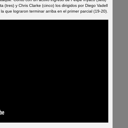
tres) y Chris Clarke (cinco) los dirigidos por Diego Vadell
la que lograron terminar arriba en el primer parcial (19-20).