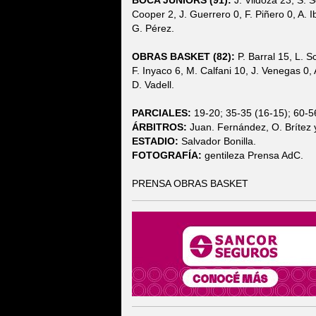
BOCA JUNIORS (91):
J. Vildoza 23, S. Sc
Cooper 2, J. Guerrero 0, F. Piñero 0, A. 
G. Pérez.
OBRAS BASKET (82):
P. Barral 15, L. S
F. Inyaco 6, M. Calfani 10, J. Venegas 0,
D. Vadell.
PARCIALES:
19-20; 35-35 (16-15); 60-56
ÁRBITROS:
Juan. Fernández, O. Brítez 
ESTADIO:
Salvador Bonilla.
FOTOGRAFÍA:
gentileza Prensa AdC.
PRENSA OBRAS BASKET