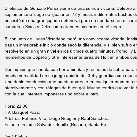
El elenco de Gonzalo Pérez viene de una sufrida victoria. Celebró a
suplementario luego de igualar en 72 y mostrar diferentes baches de
necesitó de una gran jugada defensiva para no quedarse en el camin
sumado a Scala y Delia como grandes baluartes en el juego.
El conjunto de Lucas Victoriano logró una convincente victoria. Insti
tras un inmejorable inicio donde sacó la diferencia, y si bien sufrió 
resolverlo en un gran nivel en los últimos cuatro minutos. Pomoli y 
momentos de Copello y otra interesante tarea de Holt en ambos cos
Dos equipo que cuenta con herramientas y recursos de sobra para 
mucha versatilidad en su juego abierto del 3-4 y guardias con much
Una doble conducción que puede aparecer en cualquier momento m
ofensivamente y con ráfagas de buen gol. Mucho tendrá que ver la b
con la cual intenten imponerse uno sobre el otro.
Hora: 21.00
TV: Básquet Pass.
Árbitros: Fabricio Vito, Diego Rougier y Raúl Sánchez.
Estadio: Estadio Salvador Bonilla (Rosario, Santa Fe
José Fiebig