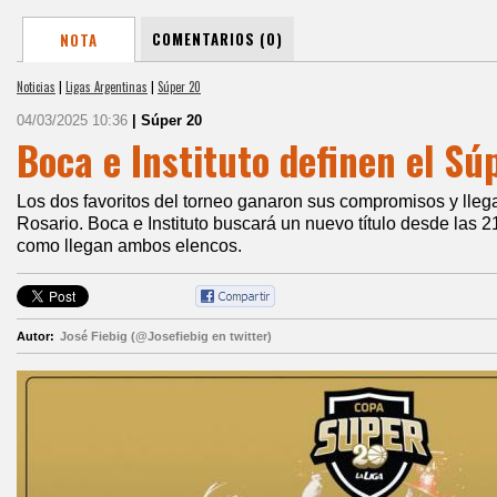
COMENTARIOS (0)
NOTA
Noticias
|
Ligas Argentinas
|
Súper 20
04/03/2025 10:36
| Súper 20
Boca e Instituto definen el Sú
Los dos favoritos del torneo ganaron sus compromisos y llega
Rosario. Boca e Instituto buscará un nuevo título desde las 
como llegan ambos elencos.
Autor:
José Fiebig (@Josefiebig en twitter)