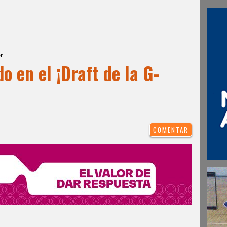
r
o en el ¡Draft de la G-