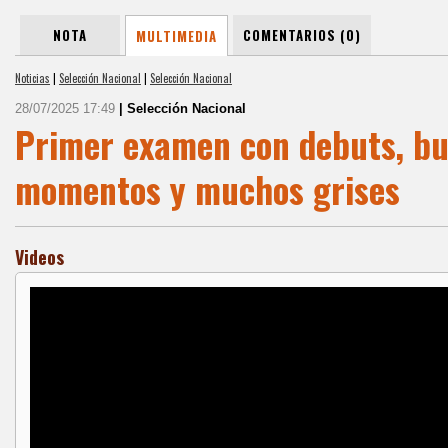
NOTA
COMENTARIOS (0)
MULTIMEDIA
Noticias
|
Selección Nacional
|
Selección Nacional
28/07/2025 17:49
| Selección Nacional
Primer examen con debuts, b
momentos y muchos grises
Videos