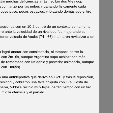
stró muchas deficiencias atrás, recibió dos Alley oop
la confianza por las nubes y ganando físicamente cada
 poco pase, pocos espacios, y forzando demasiado el tiro
las acciones con un 10-2 dentro de un contexto sumamente
re ante la velocidad de un rival que fue mejorando su
erior volcada de Vaulet (74 - 66) intentaron revitalizar a un
 logró anotar con consistencia, ni tampoco correr la
72 con 2m16s, aunque Argentina supo achicar con más
to de remontada con un doble y posterior asistencia, aunque
76 con 1m09s).
una antideportiva que derivó en 1-2t1 y tras la reposición,
 presionó y cobraron una falta chiquita con 17s. Costa de
nsiva, Vildoza recibió muy lejos, perdió tiempo con un tiro
mió la ofensiva y el partido.