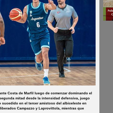
 ante Costa de Marfil luego de comenzar dominando el
 segunda mitad desde la intensidad defensiva, juego
o sucedido en el tercer amistoso del albiceleste en
iberados Campazzo y Laprovittola, mientras que