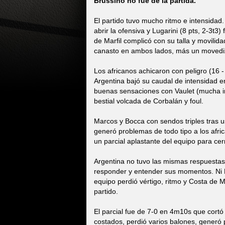
Brussino no fue de la partida.
El partido tuvo mucho ritmo e intensidad.
abrir la ofensiva y Lugarini (8 pts, 2-3t3)
de Marfil complicó con su talla y movili
canasto en ambos lados, más un movediz
Los africanos achicaron con peligro (16 
Argentina bajó su caudal de intensidad en
buenas sensaciones con Vaulet (mucha in
bestial volcada de Corbalán y foul.
Marcos y Bocca con sendos triples tras u
generó problemas de todo tipo a los afri
un parcial aplastante del equipo para cerr
Argentina no tuvo las mismas respuestas.
responder y entender sus momentos. Ni B
equipo perdió vértigo, ritmo y Costa de M
partido.
El parcial fue de 7-0 en 4m10s que cortó
costados, perdió varios balones, generó 