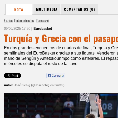
MULTIMEDIA
COMENTARIOS (0)
NOTA
Noticias
|
Internacionales
|
Eurobasket
09/09/2025 17:20
| Eurobasket
Turquía y Grecia con el pasap
En dos grandes encuentros de cuartos de final, Turquía y Grec
semifinales del EuroBasket gracias a sus figuras. Vencieron a
mano de Sengún y Antetokounmpo como estelares. El repas
miércoles se disputa el resto de la llave.
Autor:
José Fiebig (@Josefiebig en twitter)