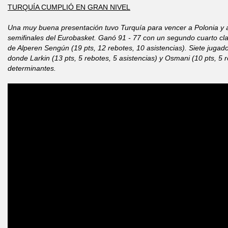
TURQUÍA CUMPLIÓ EN GRAN NIVEL
Una muy buena presentación tuvo Turquía para vencer a Polonia y a
semifinales del Eurobasket. Ganó 91 - 77 con un segundo cuarto cl
de Alperen Sengún (19 pts, 12 rebotes, 10 asistencias). Siete jugado
donde Larkin (13 pts, 5 rebotes, 5 asistencias) y Osmani (10 pts, 5 r
determinantes.