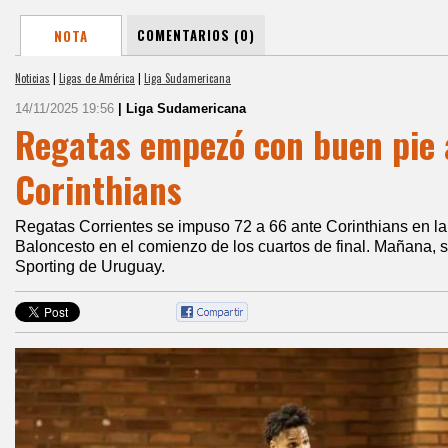
COMENTARIOS (0)
NOTA
Noticias
|
Ligas de América
|
Liga Sudamericana
14/11/2025 19:56
| Liga Sudamericana
Regatas empezó con buen pie 
Corinthians
Regatas Corrientes se impuso 72 a 66 ante Corinthians en l
Baloncesto en el comienzo de los cuartos de final. Mañana, 
Sporting de Uruguay.