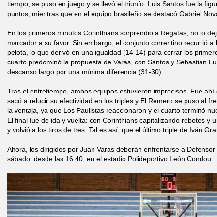
tiempo, se puso en juego y se llevó el triunfo. Luis Santos fue la fig
puntos, mientras que en el equipo brasileño se destacó Gabriel Nov
En los primeros minutos Corinthians sorprendió a Regatas, no lo de
marcador a su favor. Sin embargo, el conjunto correntino recurrió a l
pelota, lo que derivó en una igualdad (14-14) para cerrar los primer
cuarto predominó la propuesta de Varas, con Santos y Sebastián Lug
descanso largo por una mínima diferencia (31-30).
Tras el entretiempo, ambos equipos estuvieron imprecisos. Fue ahí
sacó a relucir su efectividad en los triples y El Remero se puso al f
la ventaja, ya que Los Paulistas reaccionaron y el cuarto terminó n
El final fue de ida y vuelta: con Corinthians capitalizando rebotes y
y volvió a los tiros de tres. Tal es así, que el último triple de Iván Gr
Ahora, los dirigidos por Juan Varas deberán enfrentarse a Defensor
sábado, desde las 16.40, en el estadio Polideportivo León Condou.