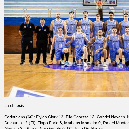
La síntesis:
Corinthians (66): Elyjah Clark 12, Elio Corazza 13, Gabriel Novaes 
Davaunta 12 (FI); Tiago Faria 3, Matheus Monteiro 0, Rafael Munfor
Almeida 2 y Kauan Nascimento 0. DT: Jece De Moraes.