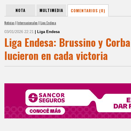
NOTA
MULTIMEDIA
COMENTARIOS (0)
Noticias
|
Internacionales
|
Liga Endesa
03/01/2026 22:21
| Liga Endesa
Liga Endesa: Brussino y Corba
lucieron en cada victoria