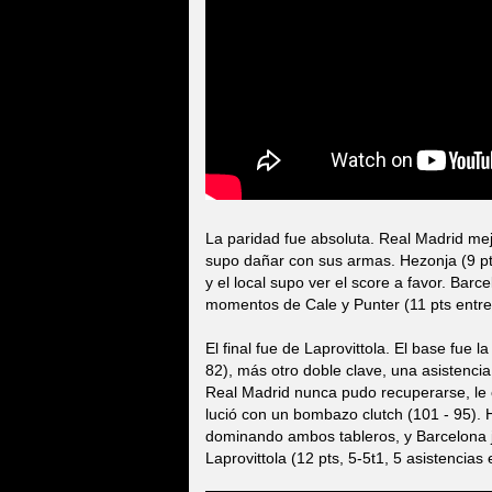
La paridad fue absoluta. Real Madrid mej
supo dañar con sus armas. Hezonja (9 pts, 
y el local supo ver el score a favor. Barc
momentos de Cale y Punter (11 pts entre
El final fue de Laprovittola. El base fue la
82), más otro doble clave, una asistenci
Real Madrid nunca pudo recuperarse, le c
lució con un bombazo clutch (101 - 95). 
dominando ambos tableros, y Barcelona j
Laprovittola (12 pts, 5-5t1, 5 asistencias 