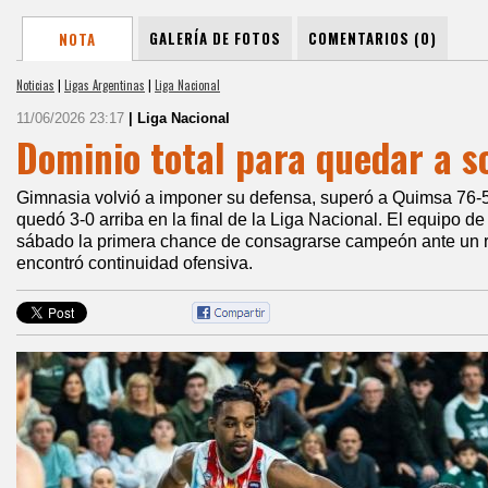
GALERÍA DE FOTOS
COMENTARIOS (0)
NOTA
Noticias
|
Ligas Argentinas
|
Liga Nacional
11/06/2026 23:17
| Liga Nacional
Dominio total para quedar a s
Gimnasia volvió a imponer su defensa, superó a Quimsa 76
quedó 3-0 arriba en la final de la Liga Nacional. El equipo de
sábado la primera chance de consagrarse campeón ante un r
encontró continuidad ofensiva.