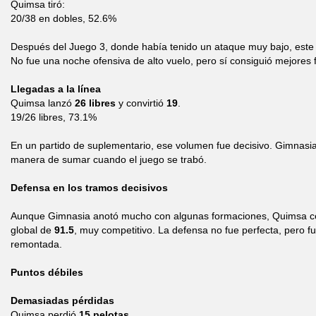
Quimsa tiró:
20/38 en dobles, 52.6%
Después del Juego 3, donde había tenido un ataque muy bajo, este 
No fue una noche ofensiva de alto vuelo, pero sí consiguió mejores f
Llegadas a la línea
Quimsa lanzó
26 libres
y convirtió
19
.
19/26 libres, 73.1%
En un partido de suplementario, ese volumen fue decisivo. Gimnasi
manera de sumar cuando el juego se trabó.
Defensa en los tramos decisivos
Aunque Gimnasia anotó mucho con algunas formaciones, Quimsa ce
global de
91.5
, muy competitivo. La defensa no fue perfecta, pero fu
remontada.
Puntos débiles
Demasiadas pérdidas
Quimsa perdió
15 pelotas
.