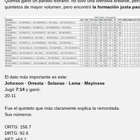
Quimsa ganó un partido extraño: no tuvo una ofensiva brillante, pe
quintetos de mayor volumen, pero encontró
la formación justa par
El dato más importante es este:
Johnson · Orresta · Solanas · Lema · Meyinsse
Jugó
7:14
y ganó:
20-11
Fue el quinteto que más claramente explica la remontada.
Sus números:
ORTG: 156.7
DRTG: 92.6
NET: +64.1