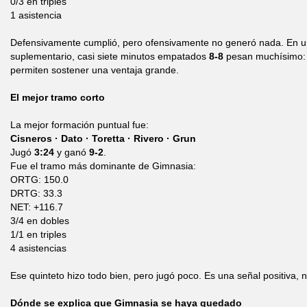
0/3 en triples
1 asistencia
Defensivamente cumplió, pero ofensivamente no generó nada. En un
suplementario, casi siete minutos empatados
8-8
pesan muchísimo: 
permiten sostener una ventaja grande.
El mejor tramo corto
La mejor formación puntual fue:
Cisneros · Dato · Toretta · Rivero · Grun
Jugó
3:24
y ganó
9-2
.
Fue el tramo más dominante de Gimnasia:
ORTG: 150.0
DRTG: 33.3
NET: +116.7
3/4 en dobles
1/1 en triples
4 asistencias
Ese quinteto hizo todo bien, pero jugó poco. Es una señal positiva,
Dónde se explica que Gimnasia se haya quedado