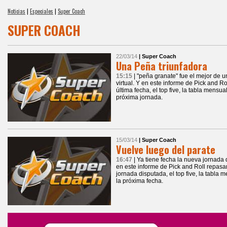
Noticias
|
Especiales
|
Super Coach
SUPER COACH
22/03/14
| Super Coach
Una Peña triunfadora
15:15
| "peña granate" fue el mejor de 
virtual. Y en este informe de Pick and Ro
última fecha, el top five, la tabla mensua
próxima jornada.
15/03/14
| Super Coach
Vuelve luego del parate
16:47
| Ya tiene fecha la nueva jornada
en este informe de Pick and Roll repasam
jornada disputada, el top five, la tabla 
la próxima fecha.