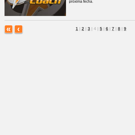
próxima fecha.
«
‹
1
|
2
|
3
|
4
|
5
|
6
|
7
|
8
|
9