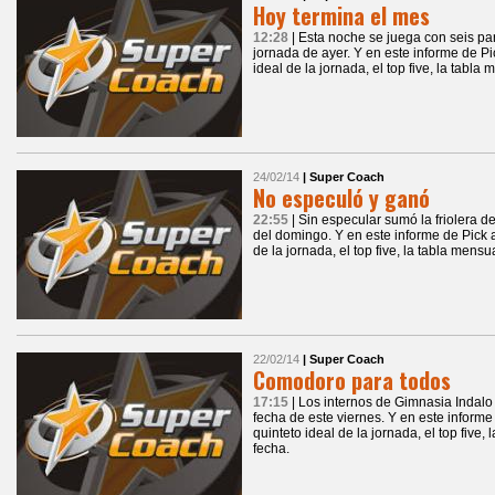
Hoy termina el mes
12:28
| Esta noche se juega con seis par
jornada de ayer. Y en este informe de P
ideal de la jornada, el top five, la tabla
24/02/14
| Super Coach
No especuló y ganó
22:55
| Sin especular sumó la friolera 
del domingo. Y en este informe de Pick 
de la jornada, el top five, la tabla mensu
22/02/14
| Super Coach
Comodoro para todos
17:15
| Los internos de Gimnasia Indalo
fecha de este viernes. Y en este inform
quinteto ideal de la jornada, el top five,
fecha.