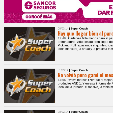
08/03/14
| Super Coach
Hay que llegar bien al par
17:46
| Cada vez falta menos para el par
entrenadores virtuales quieren llegar d
Pick and Roll repasamos el quinteto ideal
tabla mensual, la anual y la próxima fec
01/03/14
| Super Coach
No volvió pero ganó el me
14:06
| "volve marcus fizer" fue el mejor
productos AND 1. Y en este informe de P
ideal de la jornada, el top five, la tabla
28/02/14
| Super Coach