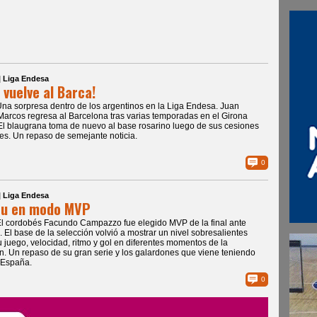
| Liga Endesa
i vuelve al Barca!
Una sorpresa dentro de los argentinos en la Liga Endesa. Juan
Marcos regresa al Barcelona tras varias temporadas en el Girona
El blaugrana toma de nuevo al base rosarino luego de sus cesiones
es. Un repaso de semejante noticia.
0
| Liga Endesa
cu en modo MVP
El cordobés Facundo Campazzo fue elegido MVP de la final ante
. El base de la selección volvió a mostrar un nivel sobresalientes
 juego, velocidad, ritmo y gol en diferentes momentos de la
ón. Un repaso de su gran serie y los galardones que viene teniendo
 España.
0