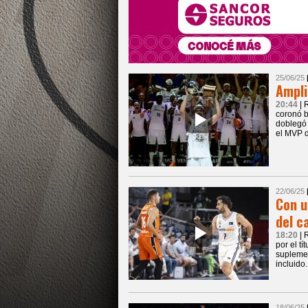
25/06/25
Ampli
20:44
| 
coronó b
doblegó 
el MVP d
22/06/25
Con u
del 
18:20
| 
por el t
suplemen
incluido
18/06/25