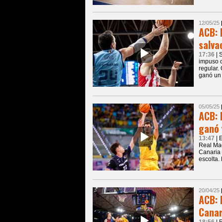
12/05/25
ACB: 
salva
17:36
| 
impuso c
regular.
ganó un 
05/05/25
ACB: 
ganó 
13:47
| 
Real Mad
Canaria 
escolta.
20/04/25
ACB: 
Canar