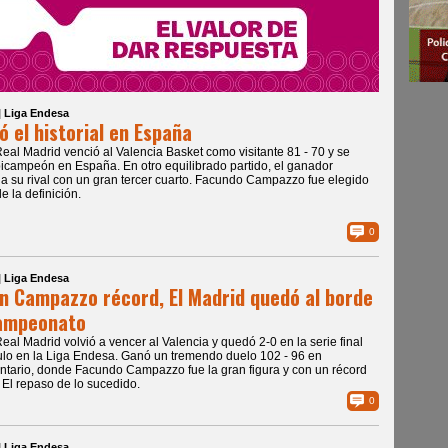
| Liga Endesa
ó el historial en España
Real Madrid venció al Valencia Basket como visitante 81 - 70 y se
icampeón en España. En otro equilibrado partido, el ganador
a su rival con un gran tercer cuarto. Facundo Campazzo fue elegido
e la definición.
0
| Liga Endesa
n Campazzo récord, El Madrid quedó al borde
campeonato
Real Madrid volvió a vencer al Valencia y quedó 2-0 en la serie final
ítulo en la Liga Endesa. Ganó un tremendo duelo 102 - 96 en
tario, donde Facundo Campazzo fue la gran figura y con un récord
. El repaso de lo sucedido.
0
| Liga Endesa