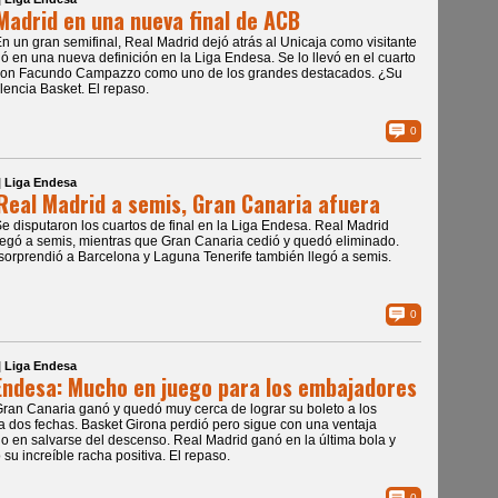
Madrid en una nueva final de ACB
En un gran semifinal, Real Madrid dejó atrás al Unicaja como visitante
ió en una nueva definición en la Liga Endesa. Se lo llevó en el cuarto
 con Facundo Campazzo como uno de los grandes destacados. ¿Su
alencia Basket. El repaso.
0
| Liga Endesa
Real Madrid a semis, Gran Canaria afuera
Se disputaron los cuartos de final en la Liga Endesa. Real Madrid
legó a semis, mientras que Gran Canaria cedió y quedó eliminado.
sorprendió a Barcelona y Laguna Tenerife también llegó a semis.
0
| Liga Endesa
Endesa: Mucho en juego para los embajadores
Gran Canaria ganó y quedó muy cerca de lograr su boleto a los
 a dos fechas. Basket Girona perdió pero sigue con una ventaja
 en salvarse del descenso. Real Madrid ganó en la última bola y
 su increíble racha positiva. El repaso.
0