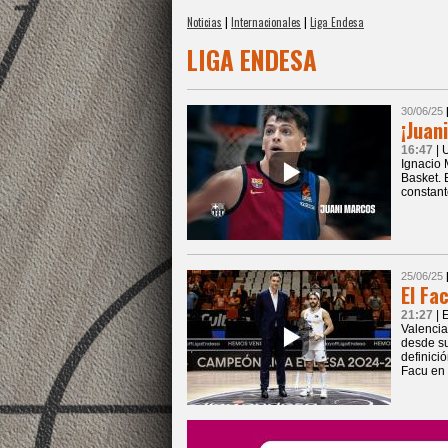
Noticias
|
Internacionales
|
Liga Endesa
LIGA ENDESA
30/06/25
¡Juan
16:47
| 
Ignacio 
Basket. 
constant
25/06/25
El Fa
21:27
| 
Valencia
desde su
definici
Facu en