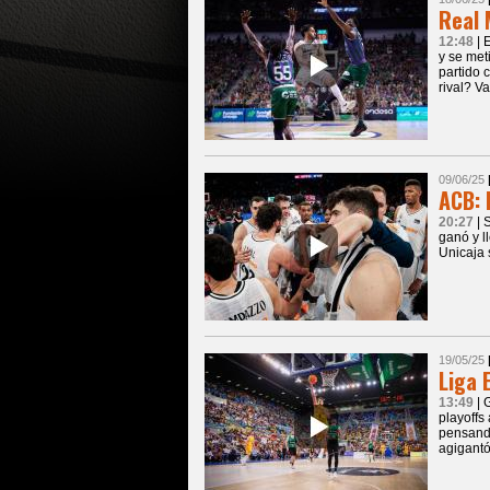
Real 
12:48
| 
y se met
partido
rival? V
09/06/25
ACB: 
20:27
| 
ganó y l
Unicaja 
19/05/25
Liga 
13:49
| 
playoffs
pensando
agigantó