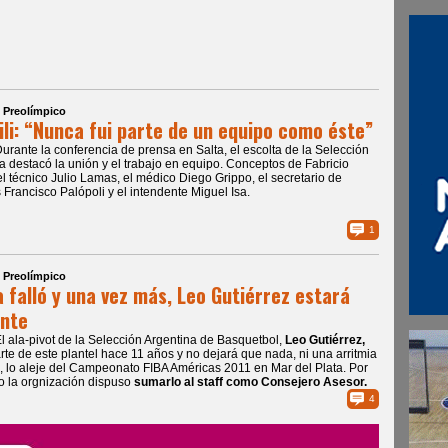
| Preolímpico
ili: “Nunca fui parte de un equipo como éste”
Durante la conferencia de prensa en Salta, el escolta de la Selección
a destacó la unión y el trabajo en equipo. Conceptos de Fabricio
el técnico Julio Lamas, el médico Diego Grippo, el secretario de
 Francisco Palópoli y el intendente Miguel Isa.
1
| Preolímpico
 falló y una vez más, Leo Gutiérrez estará
nte
El ala-pivot de la Selección Argentina de Basquetbol,
Leo Gutiérrez,
rte de este plantel hace 11 años y no dejará que nada, ni una arritmia
, lo aleje del Campeonato FIBA Américas 2011 en Mar del Plata. Por
vo la orgnización dispuso
sumarlo al staff como Consejero Asesor.
4