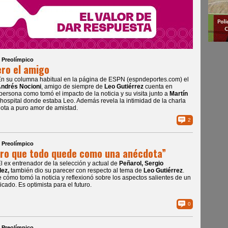
| Preolímpico
ro el amigo
En su columna habitual en la página de ESPN (espndeportes.com) el
ndrés Nocioni
, amigo de siempre de
Leo Gutiérrez
cuenta en
persona como tomó el impacto de la noticia y su visita junto a
Martín
 hospital donde estaba Leo. Además revela la intimidad de la charla
ota a puro amor de amistad.
2
| Preolímpico
ro que todo quede como una anécdota”
El ex entrenador de la selección y actual de
Peñarol, Sergio
ez,
también dio su parecer con respecto al tema de
Leo Gutiérrez
.
 cómo tomó la noticia y reflexionó sobre los aspectos salientes de un
icado. Es optimista para el futuro.
0
| Preolímpico