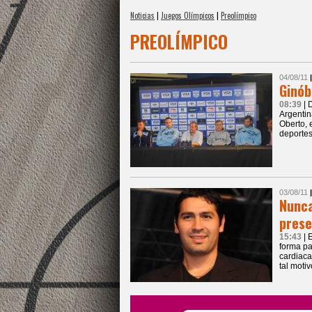
Noticias
|
Juegos Olímpicos
|
Preolímpico
PREOLÍMPICO
04/08/11
Ginób
08:39
| 
Argentin
Oberto, 
deportes
03/08/11
Nunca
prese
15:43
| 
forma pa
cardiaca
tal moti