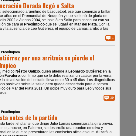
neración Dorada llegó a Salta
El seleccionado argentino de básquetbol, ese que comenzó a brillar
e años en el Premundial de Neuquén y que se llenó de gloria en
olis 2002 o Atenas 2004, se instaló en Salta para continuar con su
ión de cara al
Preolímpico
que se jugará en
Mar del Plata
. Con la
 y la ausencia de Leo Gutiérrez, el equipo de Lamas, arribó a las
1
| Preolímpico
utiérrez por una arritmia se pierde el
ímpico
El médico
Néstor Galizio
, quien atiende a
Leonardo Gutiérrez
en la
ón Favaloro
, confirmó que se le debe realizar un catéter por la vena
y la cicatrización del estudio lleva entre 30 a 45 días. Los diagnósticos
son positivos sobre la salud pero queda descartado para el torneo
ico de Mar del Plata 2011. Un golpe muy duro para Leo y todos sus
ros.
39
| Preolímpico
esta antes de la partida
Esta tarde, el plantel que dirige Julio Lamas comenzará la gira previa.
nte, anoche, en Palermo, se desarrolló una reunión emotiva y
nal en la que se presentaron las camisetas oficiales que utilizará la