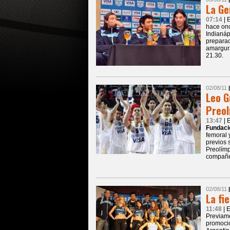
La Ge
07:14
| 
hace onc
Indianáp
preparac
amargura
21.30.
02/08/11
Leo G
Preol
13:47
| 
Fundaci
femoral 
previos 
Preolímp
compañe
02/08/11
La fi
11:48
| 
Previame
promocio