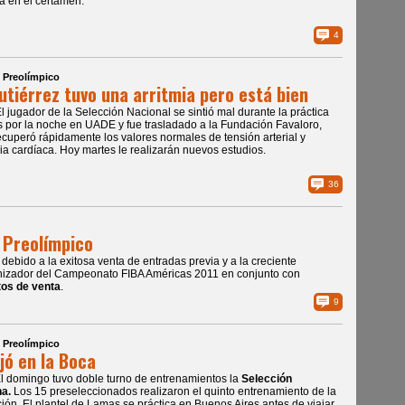
a en el certamen.
4
| Preolímpico
utiérrez tuvo una arritmia pero está bien
El jugador de la Selección Nacional se sintió mal durante la práctica
s por la noche en UADE y fue trasladado a la Fundación Favaloro,
cuperó rápidamente los valores normales de tensión arterial y
ia cardíaca. Hoy martes le realizarán nuevos estudios.
36
 Preolímpico
, debido a la exitosa venta de entradas previa y a la creciente
anizador del Campeonato FIBA Américas 2011 en conjunto con
tos de venta
.
9
| Preolímpico
jó en la Boca
El domingo tuvo doble turno de entrenamientos la
Selección
na.
Los 15 preseleccionados realizaron el quinto entrenamiento de la
ión. El plantel de Lamas se práctica en Buenos Aires antes de viajar