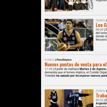
Argentin
02/08/11
Leo G
08:20
| 
del lune
donde re
frecuenc
01/08/11
| Preolímpico
Nuevos puntos de venta para el
17:49
| A partir de mañana
Martes 2 de Agosto
demanda que el torneo implica, el Comité Org
Ticketek
ha optado por incorporar nuevos pun
01/08/11
Traba
02:11
| 
Argenti
preparac