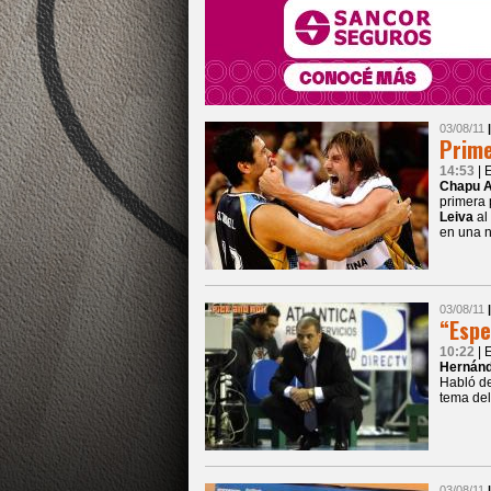
03/08/11
Prime
14:53
| 
Chapu A
primera 
Leiva
al
en una n
03/08/11
“Espe
10:22
| 
Hernánd
Habló de
tema del
03/08/11