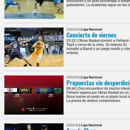
soluciones y un gran porcentaje a distan
goleadores. La academia sigue en las ú
23/01/26
| Liga Nacional
Concierto de viernes
23:12
| Obras Basket dominó a Peñarol e
Top4 y cerca de la cima. Se impuso 81 -
sumado a Barral y un juego suelto y clar
victoria.
23/01/26
| Liga Nacional
Propuestas sin desperdici
09:44
| Dos encuentros de mucho interé
Peñarol espera por Obras Basket en un
Boca vuelve al ruedo en el plano local 
La previa de ambos compromisos.
11/01/26
| Liga Nacional