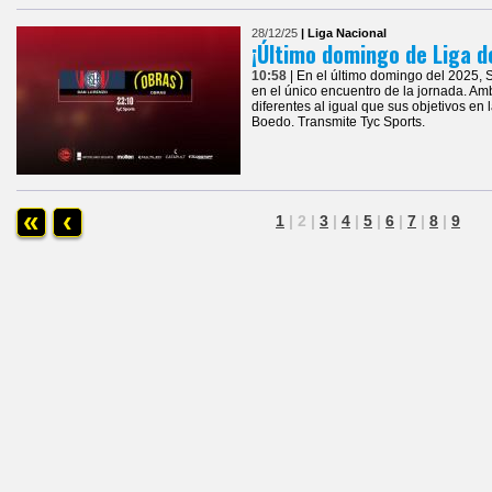
28/12/25
| Liga Nacional
¡Último domingo de Liga d
10:58
| En el último domingo del 2025,
en el único encuentro de la jornada. A
diferentes al igual que sus objetivos en
Boedo. Transmite Tyc Sports.
«
‹
1
|
2
|
3
|
4
|
5
|
6
|
7
|
8
|
9