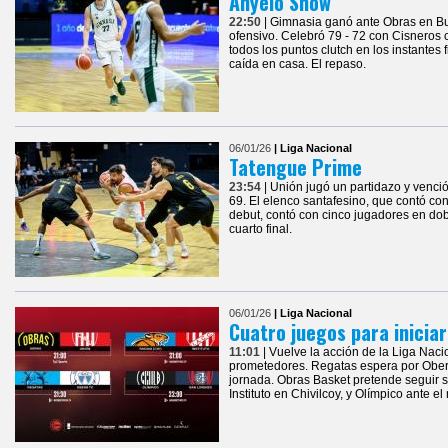
Anyelo Show
22:50
| Gimnasia ganó ante Obras en Bue
ofensivo. Celebró 79 - 72 con Cisneros
todos los puntos clutch en los instantes 
caída en casa. El repaso.
06/01/26
| Liga Nacional
Tatengue Prime
23:54
| Unión jugó un partidazo y venci
69. El elenco santafesino, que contó con
debut, contó con cinco jugadores en dob
cuarto final.
06/01/26
| Liga Nacional
Cuatro juegos para inicia
11:01
| Vuelve la acción de la Liga Nac
prometedores. Regatas espera por Oberá
jornada. Obras Basket pretende seguir 
Instituto en Chivilcoy, y Olímpico ante e