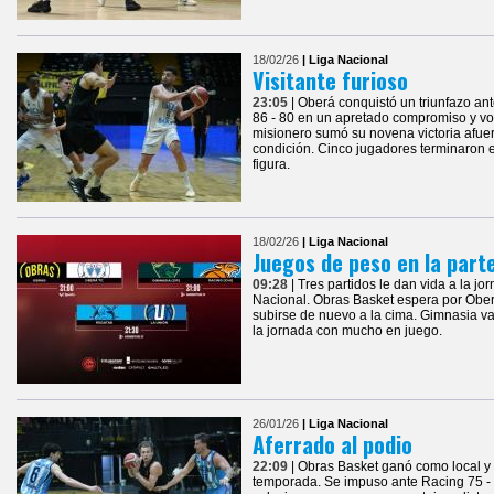
18/02/26
| Liga Nacional
Visitante furioso
23:05
| Oberá conquistó un triunfazo an
86 - 80 en un apretado compromiso y vol
misionero sumó su novena victoria afuer
condición. Cinco jugadores terminaron 
figura.
18/02/26
| Liga Nacional
Juegos de peso en la parte
09:28
| Tres partidos le dan vida a la jo
Nacional. Obras Basket espera por Ober
subirse de nuevo a la cima. Gimnasia va 
la jornada con mucho en juego.
26/01/26
| Liga Nacional
Aferrado al podio
22:09
| Obras Basket ganó como local y 
temporada. Se impuso ante Racing 75 - 6