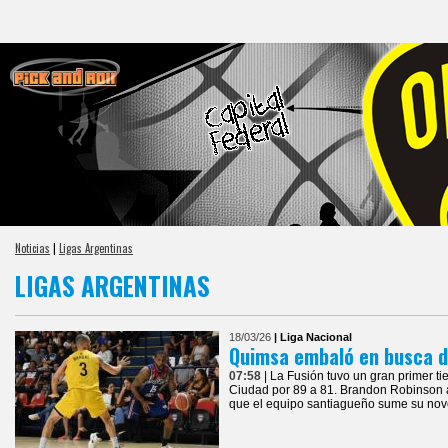
Noticias
|
Ligas Argentinas
LIGAS ARGENTINAS
18/03/26
| Liga Nacional
Quimsa embaló en busca d
07:58
| La Fusión tuvo un gran primer t
Ciudad por 89 a 81. Brandon Robinson a
que el equipo santiagueño sume su noven