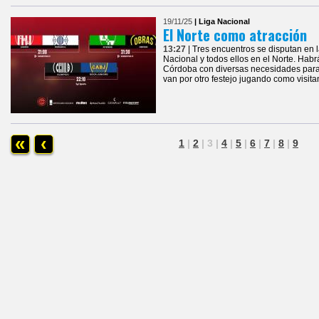
19/11/25
| Liga Nacional
El Norte como atracción
13:27
| Tres encuentros se disputan en l
Nacional y todos ellos en el Norte. Hab
Córdoba con diversas necesidades para 
van por otro festejo jugando como visita
«
‹
1
|
2
|
3
|
4
|
5
|
6
|
7
|
8
|
9