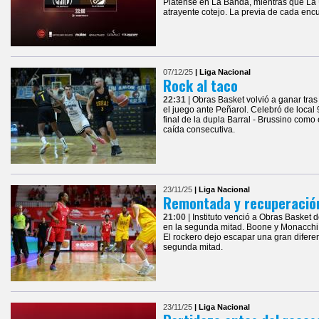
Platense en La Banda, mientras que La
atrayente cotejo. La previa de cada enc
07/12/25
| Liga Nacional
Rock al taco
22:31
| Obras Basket volvió a ganar tras
el juego ante Peñarol. Celebró de local 
final de la dupla Barral - Brussino como
caída consecutiva.
23/11/25
| Liga Nacional
Remontada y recuperació
21:00
| Instituto venció a Obras Basket d
en la segunda mitad. Boone y Monacchi
El rockero dejo escapar una gran difere
segunda mitad.
23/11/25
| Liga Nacional