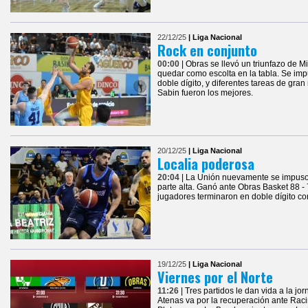
22/12/25
| Liga Nacional
Rock en conjunto
00:00
| Obras se llevó un triunfazo de 
quedar como escolta en la tabla. Se imp
doble dígito, y diferentes tareas de gra
Sabin fueron los mejores.
20/12/25
| Liga Nacional
Localia poderosa
20:04
| La Unión nuevamente se impuso 
parte alta. Ganó ante Obras Basket 88 - 
jugadores terminaron en doble dígito con
19/12/25
| Liga Nacional
Viernes por el Norte
11:26
| Tres partidos le dan vida a la jo
Atenas va por la recuperación ante Rac