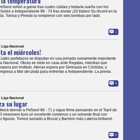
 la temperatura
Peñarol volvió a ganar tras cuatro caídas y todavía sueña con los
. Goleó a Independiente 99 - 74 tras anotar ¡20 triples! Su récord en la
a. Tolosa y Pineda la rompieron con seis bombas por lado.
1
| Liga Nacional
ota el miércoles!
Cuatro partidazos se disputan en una jornada sumamente importante
ga Nacional. Obras se mide en casa ante Regatas, mientras que
spera por Instituto. Atenas espera por Gimnasia en Córdoba, y
regresa a Mar del plata para enfrentar a Independiente. La previa.
0
| Liga Nacional
za su lugar
Oberá derrotó a Peñarol 86 - 71 y sigue firme pensando en el Top4 de
 El misionero tuvo un excelente comienzo y un solvente final con
es figuras. Torresi sumado a Brocal y Barreiro más Laterza brillaron.
0