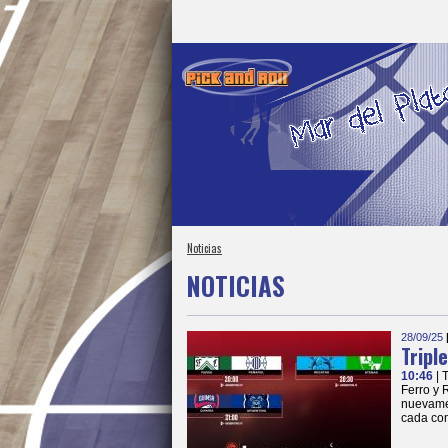
Noticias
NOTICIAS
28/09/25
Tripl
10:46
| 
Ferro y 
nuevamen
cada co