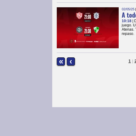
02/05/25
A tod
10:18
| 
juego. U
Atenas. 
repaso.
«
‹
1
|
Página Principal
|
Peñarol
|
Noticias
|
© COPYRIGHTS 2013 • Todos los derechos 