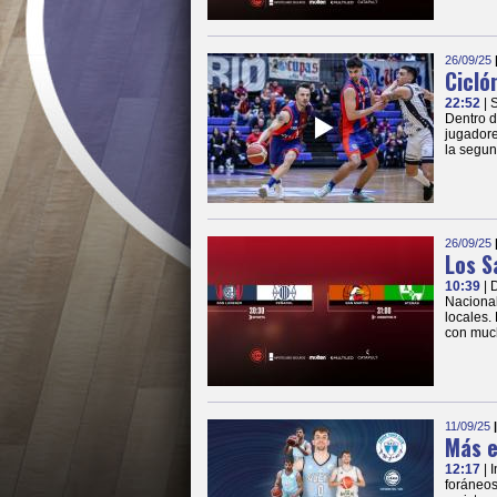
26/09/25
Cicló
22:52
| 
Dentro d
jugadore
la segun
26/09/25
Los S
10:39
| 
Nacional
locales.
con much
11/09/25
Más e
12:17
| 
foráneos