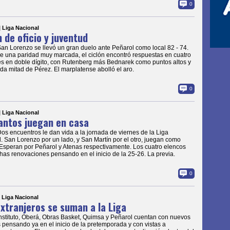
0
| Liga Nacional
n de oficio y juventud
San Lorenzo se llevó un gran duelo ante Peñarol como local 82 - 74.
e una paridad muy marcada, el ciclón encontró respuestas en cuatro
s en doble dígito, con Rutenberg más Bednarek como puntos altos y
da mitad de Pérez. El marplatense abolló el aro.
0
| Liga Nacional
antos juegan en casa
Dos encuentros le dan vida a la jornada de viernes de la Liga
. San Lorenzo por un lado, y San Martín por el otro, juegan como
 Esperan por Peñarol y Atenas respectivamente. Los cuatro elencos
as renovaciones pensando en el inicio de la 25-26. La previa.
0
| Liga Nacional
xtranjeros se suman a la Liga
Instituto, Oberá, Obras Basket, Quimsa y Peñarol cuentan con nuevos
 pensando ya en el inicio de la pretemporada y con vistas a