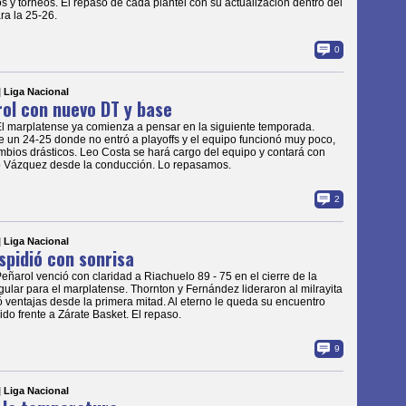
s y torneos. El repaso de cada plantel con su actualización dentro del
ara la 25-26.
0
| Liga Nacional
ol con nuevo DT y base
El marplatense ya comienza a pensar en la siguiente temporada.
 un 24-25 donde no entró a playoffs y el equipo funcionó muy poco,
bios drásticos. Leo Costa se hará cargo del equipo y contará con
 Vázquez desde la conducción. Lo repasamos.
2
| Liga Nacional
spidió con sonrisa
Peñarol venció con claridad a Riachuelo 89 - 75 en el cierre de la
gular para el marplatense. Thornton y Fernández lideraron al milrayita
 ventajas desde la primera mitad. Al eterno le queda su encuentro
do frente a Zárate Basket. El repaso.
9
| Liga Nacional