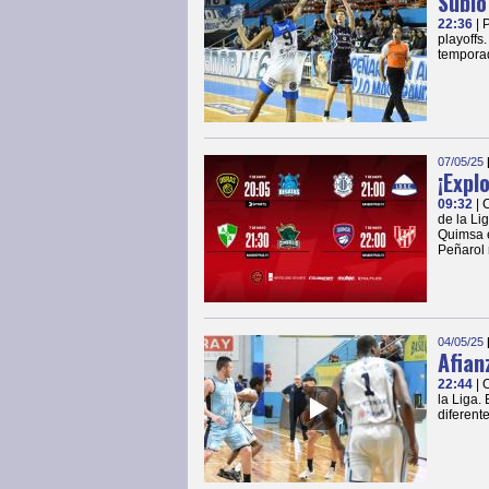
Subió
22:36
| 
playoffs
temporad
07/05/25
¡Expl
09:32
| 
de la Li
Quimsa e
Peñarol 
04/05/25
Afian
22:44
| 
la Liga.
diferent