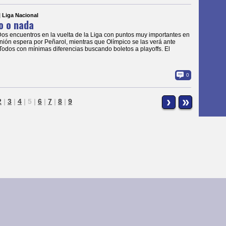
| Liga Nacional
o o nada
Dos encuentros en la vuelta de la Liga con puntos muy importantes en
nión espera por Peñarol, mientras que Olímpico se las verá ante
Todos con mínimas diferencias buscando boletos a playoffs. El
0
›
»
2
|
3
|
4
|
5
|
6
|
7
|
8
|
9
Galería de Fotos
reservados