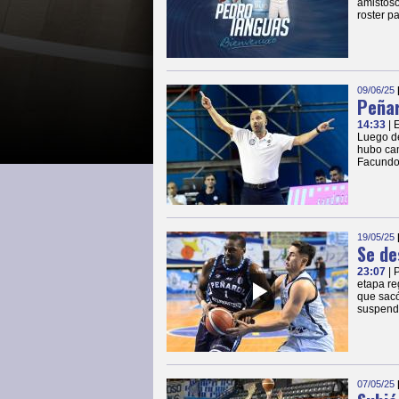
amistoso
roster p
09/06/25
Peñar
14:33
| 
Luego de
hubo cam
Facundo
19/05/25
Se de
23:07
| 
etapa re
que sacó
suspendi
07/05/25