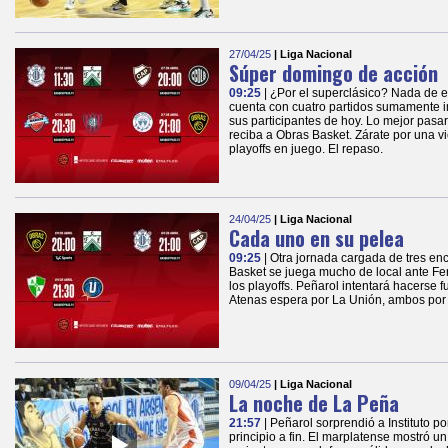
27/04/25
| Liga Nacional
Súper domingo de acción
09:25
| ¿Por el superclásico? Nada de 
cuenta con cuatro partidos sumamente i
sus participantes de hoy. Lo mejor pas
reciba a Obras Basket. Zárate por una vi
playoffs en juego. El repaso.
24/04/25
| Liga Nacional
Cada uno en su pelea
09:25
| Otra jornada cargada de tres en
Basket se juega mucho de local ante Fer
los playoffs. Peñarol intentará hacerse f
Atenas espera por La Unión, ambos por d
09/04/25
| Liga Nacional
La noche de La Peña
21:57
| Peñarol sorprendió a Instituto p
principio a fin. El marplatense mostró u