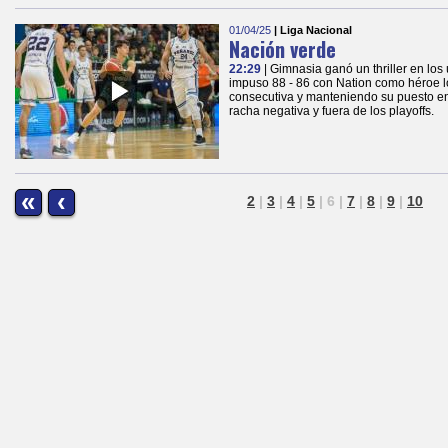
01/04/25
| Liga Nacional
Nación verde
22:29
| Gimnasia ganó un thriller en lo
impuso 88 - 86 con Nation como héroe lo
consecutiva y manteniendo su puesto en 
racha negativa y fuera de los playoffs.
«
‹
2
|
3
|
4
|
5
|
6
|
7
|
8
|
9
|
10