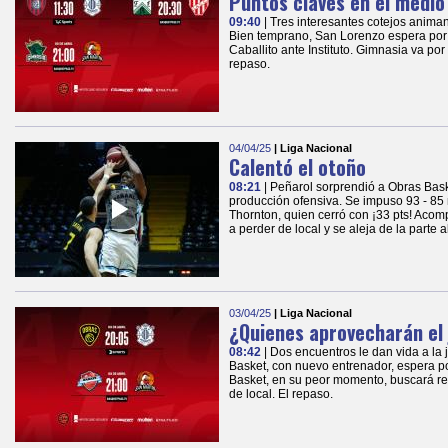
Puntos claves en el medio
09:40
| Tres interesantes cotejos animan
Bien temprano, San Lorenzo espera por 
Caballito ante Instituto. Gimnasia va por 
repaso.
04/04/25
| Liga Nacional
Calentó el otoño
08:21
| Peñarol sorprendió a Obras Bas
producción ofensiva. Se impuso 93 - 85 
Thornton, quien cerró con ¡33 pts! Aco
a perder de local y se aleja de la parte al
03/04/25
| Liga Nacional
¿Quienes aprovecharán el
08:42
| Dos encuentros le dan vida a la
Basket, con nuevo entrenador, espera po
Basket, en su peor momento, buscará r
de local. El repaso.