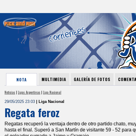
MULTIMEDIA
GALERÍA DE FOTOS
COMENTA
NOTA
Noticias
|
Ligas Argentinas
|
Liga Nacional
29/05/2025 23:03
| Liga Nacional
Regata feroz
Regatas recuperó la ventaja dentro de otro partido chato, m
hasta el final. Superó a San Martín de visitante 59 - 52 para q
el goleador sumado a Jaime y Gramajo.