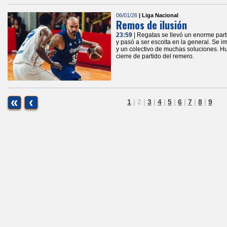
06/01/26
| Liga Nacional
Remos de ilusión
23:59
| Regatas se llevó un enorme part
y pasó a ser escolta en la general. Se 
y un colectivo de muchas soluciones. Hu
cierre de partido del remero.
«
‹
1
|
2
|
3
|
4
|
5
|
6
|
7
|
8
|
9