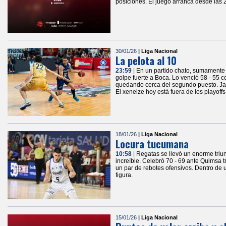
posiciones. El juego arranca desde las 
30/01/26
| Liga Nacional
La pelota al 10
23:59
| En un partido chato, sumamente 
golpe fuerte a Boca. Lo venció 58 - 55 
quedando cerca del segundo puesto. Jaime
El xeneize hoy está fuera de los playoffs
18/01/26
| Liga Nacional
Locura tucumana
10:58
| Regatas se llevó un enorme triun
increíble. Celebró 70 - 69 ante Quimsa 
un par de rebotes ofensivos. Dentro de u
figura.
15/01/26
| Liga Nacional