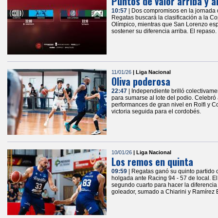
Puntos de valor arriba y a
10:57
| Dos compromisos en la jornada d
Regatas buscará la clasificación a la Co
Olímpico, mientras que San Lorenzo esper
sostener su diferencia arriba. El repaso.
11/01/26
| Liga Nacional
Oliva poderosa
22:47
| Independiente brilló colectivame
para sumarse al lote del podio. Celebró
performances de gran nivel en Rolfi y Co
victoria seguida para el cordobés.
10/01/26
| Liga Nacional
Los remos en quinta
09:59
| Regatas ganó su quinto partido
holgada ante Racing 94 - 57 de local. El
segundo cuarto para hacer la diferencia 
goleador, sumado a Chiarini y Ramírez B