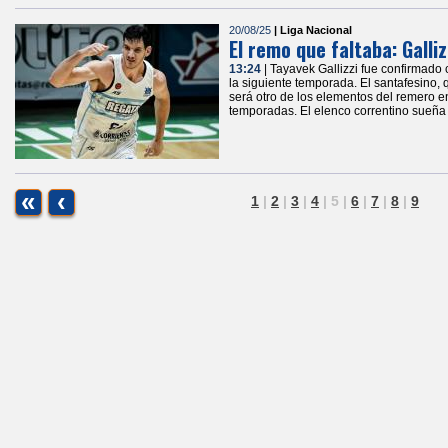
20/08/25
| Liga Nacional
El remo que faltaba: Galli
13:24
| Tayavek Gallizzi fue confirmad
la siguiente temporada. El santafesino,
será otro de los elementos del remero en
temporadas. El elenco correntino sueña 
«
‹
1
|
2
|
3
|
4
|
5
|
6
|
7
|
8
|
9