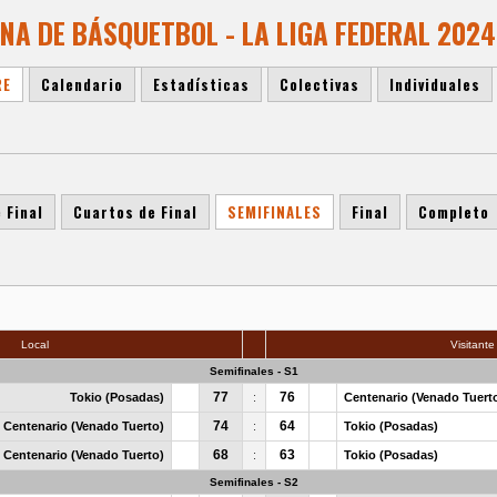
A DE BÁSQUETBOL - LA LIGA FEDERAL 2024 
RE
Calendario
Estadísticas
Colectivas
Individuales
 Final
Cuartos de Final
SEMIFINALES
Final
Completo
Local
Visitante
Semifinales - S1
77
76
Tokio (Posadas)
:
Centenario (Venado Tuert
74
64
Centenario (Venado Tuerto)
:
Tokio (Posadas)
68
63
Centenario (Venado Tuerto)
:
Tokio (Posadas)
Semifinales - S2