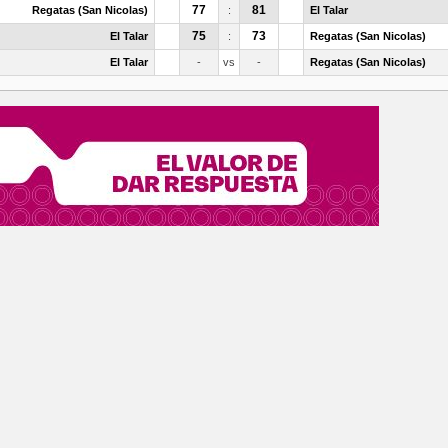
77
81
Regatas (San Nicolas)
:
El Talar
75
73
El Talar
:
Regatas (San Nicolas)
El Talar
-
vs
-
Regatas (San Nicolas)