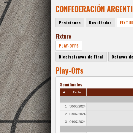
CONFEDERACIÓN ARGENTIN
Posiciones
Resultados
FIXTU
Fixture
PLAY-OFFS
Dieciseisavos de Final
Octavos de
Play-Offs
Semifinales
#
Fecha
1
30/06/2024
2
03/07/2024
3
04/07/2024