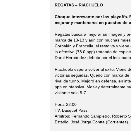
REGATAS – RIACHUELO
Choque interesante por los playoffs.
mejorar y mantenerse en puestos de cl
Regatas buscará mejorar su imagen y pro
marca de 13-13 y aún con muchas muestras
Corbalán y Francella, el resto va y viene
la ofensiva (78.0 ppp) tratando de explo
Darol Hernández debuta por el lesionado
Riachuelo espera volver al éxito. Viene 
victorias seguidas. Quedó con marca de 1
rival de turno. Mejoró en defensa, en in
ppp en ofensiva. Mosley determinante má
visitante solo 5-7.
Hora: 22.00
TV: Basquet Pass.
Árbitros: Fernando Sampietro, Roberto Sm
Estadio: José Jorge Contte (Corrientes).