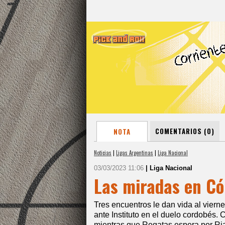
COMENTARIOS (0)
NOTA
Noticias
|
Ligas Argentinas
|
Liga Nacional
03/03/2023 11:06
| Liga Nacional
Las miradas en C
Tres encuentros le dan vida al vierne
ante Instituto en el duelo cordobés.
mientras que Regatas espera por Ri