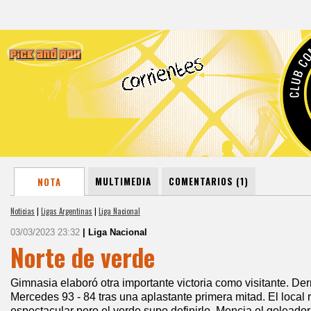
MULTIMEDIA
COMENTARIOS (1)
NOTA
Noticias
|
Ligas Argentinas
|
Liga Nacional
03/03/2023 23:32
| Liga Nacional
Norte de verde
Gimnasia elaboró otra importante victoria como visitante. D
Mercedes 93 - 84 tras una aplastante primera mitad. El loca
espectacular pero el verde supo definirlo. Mencia el goleador