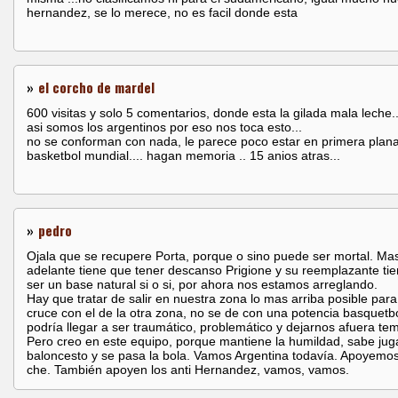
hernandez, se lo merece, no es facil donde esta
»
el corcho de mardel
600 visitas y solo 5 comentarios, donde esta la gilada mala leche...
asi somos los argentinos por eso nos toca esto...
no se conforman con nada, le parece poco estar en primera plana
basketbol mundial.... hagan memoria .. 15 anios atras...
»
pedro
Ojala que se recupere Porta, porque o sino puede ser mortal. Ma
adelante tiene que tener descanso Prigione y su reemplazante ti
ser un base natural si o si, por ahora nos estamos arreglando.
Hay que tratar de salir en nuestra zona lo mas arriba posible para
cruce con el de la otra zona, no se de con una potencia basquetbo
podría llegar a ser traumático, problemático y dejarnos afuera te
Pero creo en este equipo, porque mantiene la humildad, sabe jug
baloncesto y se pasa la bola. Vamos Argentina todavía. Apoyemo
che. También apoyen los anti Hernandez, vamos, vamos.