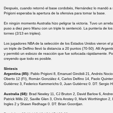
Después, cuando retornó el base cordobés, Hernández lo mandó a su
Prigioni esperaba la apertura de la ofensiva para tomar la base.
En ningún momento Australia hizo peligrar la victoria. Tuvo un arrebat
puso a diez pero Manu con un triple lo sentenció. La puntería de l
torneo (2/13 en triples).
Los jugadores NBA de la selección de los Estados Unidos vieron el p
un triple de Delfino llevó la distancia a 20 puntos (70-50). Allí Argen
y permitió un esbozo de reacción que fue sofocada rápidamente. Por
creyendo que todo es posible.
Síntesis
Argentina (85):
Pablo Prigioni 8, Emanuel Ginóbili 21, Andrés Nocion
Oberto 12 (FI), Román González 4, Carlos Delfino 14, Paolo Quinter
Gutiérrez 3, Federico Kammerichs 0, Juan Gutiérrez 0. DT: Sergio 
Australia (68):
Brad Newley 11, CJ Bruton 2, David Barlow 6, Andrew
Patrick Mills 22, Saville Glen 3, Chris Anstey 0, Mark Worthington 2
Ingles 2 y Shawn Redhage 0. DT: Brian Goordjan.