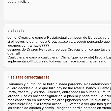
pobre infeliz eh
»
chancho
gente: Croacia le gano a Rusia(actual campeon de Europa), yo p
si el jueves le ganamos a Croacia....se va a seguir pensando que
jugamos contra nadie????
despues de Drazen Petrovic creo que Croacia lo unico que tuvo e
guerra!!
Cualquiera le gana a cualquiera...China (que no existe) llevo a E
suplementario!!! todo esto todavia nos hace soñar... a pensarlo
»
se gano correctamente
Ganamos y punto, no se brillo ni nada parecido. Alos defensores 
quiero decirles que lo que hizo hoy no fue rotar el banco. Cuanto
Porta, Yacare, y los dos Gutierrez, entre todos no suman 10 muto
joroben. Eso es ahcerlos figurar en la planilla y nada mas. Se ac
mas cansancio en nuestros mejores jugadores ante un rival bien
accecible(o Bogut la rompio acaso...?). Vamos a ver que nos que
los cruces de cuartos y semis...Magnano perdio partidos en Aten