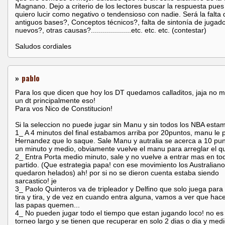
Magnano. Dejo a criterio de los lectores buscar la respuesta pues
quiero lucir como negativo o tendensioso con nadie. Será la falta 
antiguos bases?, Conceptos técnicos?, falta de sintonía de jugad
nuevos?, otras causas?....................etc. etc. etc. (contestar)
Saludos cordiales
»
pablo
Para los que dicen que hoy los DT quedamos calladitos, jaja no m
un dt principalmente eso!
Para vos Nico de Constitucion!
Si la seleccion no puede jugar sin Manu y sin todos los NBA estamo
1_ A 4 minutos del final estabamos arriba por 20puntos, manu le 
Hernandez que lo saque. Sale Manu y autralia se acerca a 10 pu
un minuto y medio, obviamente vuelve el manu para arreglar el q
2_ Entra Porta medio minuto, sale y no vuelve a entrar mas en to
partido. (Que estrategia papa! con ese movimiento los Australian
quedaron helados) ah! por si no se dieron cuenta estaba siendo
sarcastico! je
3_ Paolo Quinteros va de tripleador y Delfino que solo juega para e
tira y tira, y de vez en cuando entra alguna, vamos a ver que ha
las papas quemen...
4_ No pueden jugar todo el tiempo que estan jugando loco! no es
torneo largo y se tienen que recuperar en solo 2 dias o dia y medi