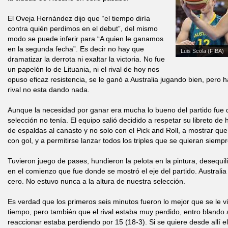
El Oveja Hernández dijo que “el tiempo diría
contra quién perdimos en el debut”, del mismo
modo se puede inferir para “A quien le ganamos
en la segunda fecha”. Es decir no hay que
Luis Scola (FIBA)
dramatizar la derrota ni exaltar la victoria. No fue
un papelón lo de Lituania, ni el rival de hoy nos
opuso eficaz resistencia, se le ganó a Australia jugando bien, pero 
rival no esta dando nada.
Aunque la necesidad por ganar era mucha lo bueno del partido fue 
selección no tenía. El equipo salió decidido a respetar su libreto de 
de espaldas al canasto y no solo con el Pick and Roll, a mostrar qu
con gol, y a permitirse lanzar todos los triples que se quieran siem
Tuvieron juego de pases, hundieron la pelota en la pintura, desequil
en el comienzo que fue donde se mostró el eje del partido. Australia
cero. No estuvo nunca a la altura de nuestra selección.
Es verdad que los primeros seis minutos fueron lo mejor que se le 
tiempo, pero también que el rival estaba muy perdido, entro bland
reaccionar estaba perdiendo por 15 (18-3). Si se quiere desde allí el