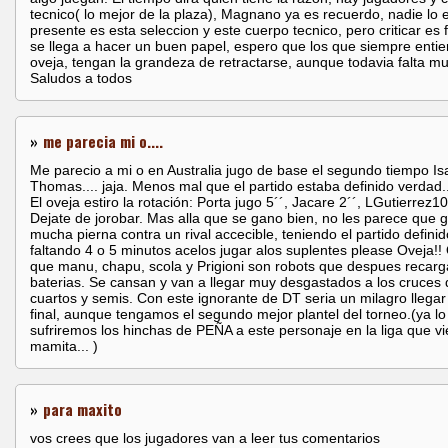
tecnico( lo mejor de la plaza), Magnano ya es recuerdo, nadie lo e
presente es esta seleccion y este cuerpo tecnico, pero criticar es fa
se llega a hacer un buen papel, espero que los que siempre entie
oveja, tengan la grandeza de retractarse, aunque todavia falta m
Saludos a todos
»
me parecia mi o....
Me parecio a mi o en Australia jugo de base el segundo tiempo Is
Thomas.... jaja. Menos mal que el partido estaba definido verdad..
El oveja estiro la rotación: Porta jugo 5´´, Jacare 2´´, LGutierrez10
Dejate de jorobar. Mas alla que se gano bien, no les parece que
mucha pierna contra un rival accecible, teniendo el partido definid
faltando 4 o 5 minutos acelos jugar alos suplentes please Oveja!!
que manu, chapu, scola y Prigioni son robots que despues recarg
baterias. Se cansan y van a llegar muy desgastados a los cruces 
cuartos y semis. Con este ignorante de DT seria un milagro llegar 
final, aunque tengamos el segundo mejor plantel del torneo.(ya lo
sufriremos los hinchas de PEÑA a este personaje en la liga que vi
mamita... )
»
para maxito
vos crees que los jugadores van a leer tus comentarios