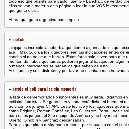
todo eso que pusiste para paolo, juan G y Lancha... de verdad cr
ellos se van a mater a esta página a leer lo que VOS le recomen
que gente dios...
Ahora que gano argentina nadie opina
»
match
jajajaja es increible la soberbia que tienen algunos de los que esc
acá... Maxito, ojalá los jugadores lean tus indicaciones antes de en
cancha si no no se que harían. Estos foros solo sirven para que u
montón de nabos que jamás pudieron jugar al basquet en algun n
o menos interesantes se hagan los que saben de esto.
Achiquenla y solo disfruten y por favor no escriban mas huevadas
»
desde el poli para los sin memoria
la lista de dememoriados o ignorantes es muy larga...digamos en
exitistas fatalistas. Se gano bien y nada está dicho, ni bueno ni ma
Solo como dijo ayer CHAPU...este técnico y los jugadores que ma
como Prigione, Roman González, Leo Gutierrez, Porta....nos clasi
para estos juegos (el 2do equipo de América y no hay mas), mien
Oberto, Ginobilli y Sanchez descansaban.
Para los que piden a Magnano a morir...por supuesto con el final 