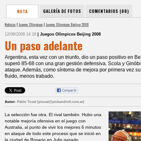
GALERÍA DE FOTOS
COMENTARIOS (68)
NOTA
Noticias
|
Juegos Olímpicos
|
Juegos Olímpicos Beijing 2008
12/08/2008 14:18
| Juegos Olímpicos Beijing 2008
Un paso adelante
Argentina, esta vez con un triunfo, dio un paso positivo en Bei
superó 85-68 con una gran gestión defensiva. Scola y Ginóbi
ataque. Además, como síntoma de mejora por primera vez su a
fluido, menos trabado.
Autor:
Pablo Tosal (ptosal@pickandroll.com.ar)
La selección fue otra. El rival también. Hubo una
notable mejoría ofensiva en el juego con
Australia, al punto de vivir los mejores 6 minutos
en ataque de todo este proceso que se inició en
la ciudad de Rosario en Julio pasado.