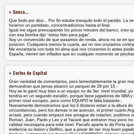
»
Gonza...
Que lindo por dios... Por fin estube tranquilo todo el partido. La 
hicieron un partidaso, concentradicimos hasta el final.
Igual me sigue preocupando los pocos minutos del banco, creo q
con esa bomba dijo “estoy listo para jugar”.
Soy un convencido de que pasamos de ronda, ahora no se en qu
posicion. Cualquiera menos la cuarta, asi no nos cruzamos contr
Me encantaria con toda mi alma que nos cruzemos lo antes posib
España, vienen tan inflados que en cualquier momento se pinchan
»
Carlos de Capital
Gran variedad de comentarios, pero lamentablemente la gran ma
demuestran que jamas pisaron un parquet de 28 por 15.-
Hoy se le ganó muy bien a un equipo no de 3er. nivel mundial, yo 
tendria en un segundo escalón, porque tiene jugadores de NBA y
primer nivel europeo, pero como EQUIPO le falta bastante.-
Nuevamente demostramos que los 5 titulares estan a la altura de 
circunstancias, pero los demas ni se acercan, el primer cuarto Ar
arrasó, pero cuando empezó ese amague de rotacion, pudimos v
Roman, Juan, Paolo y Leo y el Yacaré que entraron muy poco no 
calidad necesqaria para este nivel. Parrafo aparte lo de Porta que
evidencia su lesion y Delfino, que a pesar de ser muy buen jugado