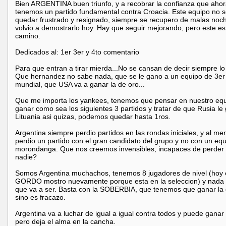
Bien ARGENTINA buen triunfo, y a recobrar la confianza que aho
tenemos un partido fundamental contra Croacia. Este equipo no s
quedar frustrado y resignado, siempre se recupero de malas noc
volvio a demostrarlo hoy. Hay que seguir mejorando, pero este es
camino.
Dedicados al: 1er 3er y 4to comentario
Para que entran a tirar mierda...No se cansan de decir siempre l
Que hernandez no sabe nada, que se le gano a un equipo de 3er 
mundial, que USA va a ganar la de oro...
Que me importa los yankees, tenemos que pensar en nuestro equ
ganar como sea los siguientes 3 partidos y tratar de que Rusia le
Lituania asi quizas, podemos quedar hasta 1ros.
Argentina siempre perdio partidos en las rondas iniciales, y al me
perdio un partido con el gran candidato del grupo y no con un eq
morondanga. Que nos creemos invensibles, incapaces de perder 
nadie?
Somos Argentina muchachos, tenemos 8 jugadores de nivel (hoy 
GORDO mostro nuevamente porque esta en la seleccion) y nada
que va a ser. Basta con la SOBERBIA, que tenemos que ganar la 
sino es fracazo.
Argentina va a luchar de igual a igual contra todos y puede ganar 
pero deja el alma en la cancha.