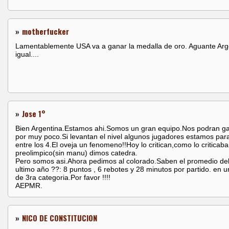
»
motherfucker
Lamentablemente USA va a ganar la medalla de oro. Aguante Arg
igual....
»
Jose 1°
Bien Argentina.Estamos ahi.Somos un gran equipo.Nos podran g
por muy poco.Si levantan el nivel algunos jugadores estamos para
entre los 4.El oveja un fenomeno!!Hoy lo critican,como lo criticaba
preolimpico(sin manu) dimos catedra.
Pero somos asi.Ahora pedimos al colorado.Saben el promedio del 
ultimo año ??: 8 puntos , 6 rebotes y 28 minutos por partido. en u
de 3ra categoria.Por favor !!!!
AEPMR.
»
NICO DE CONSTITUCION