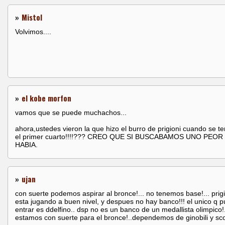
»
Mistol
Volvimos....
»
el kobe morfon
vamos que se puede muchachos...
ahora,ustedes vieron la que hizo el burro de prigioni cuando se t
el primer cuarto!!!!??? CREO QUE SI BUSCABAMOS UNO PEOR
HABIA.
»
ujan
con suerte podemos aspirar al bronce!... no tenemos base!... prig
esta jugando a buen nivel, y despues no hay banco!!! el unico q 
entrar es ddelfino.. dsp no es un banco de un medallista olimpico!.
estamos con suerte para el bronce!..dependemos de ginobili y sc