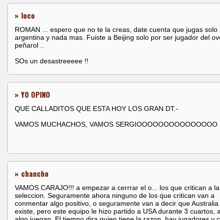
»
loco
ROMAN ... espero que no te la creas, date cuenta que jugas solo
argentina y nada mas. Fuiste a Beijing solo por ser jugador del ov
peñarol ..
SOs un desastreeeee !!
»
YO OPINO
QUE CALLADITOS QUE ESTA HOY LOS GRAN DT.-
VAMOS MUCHACHOS, VAMOS SERGIOOOOOOOOOOOOOOO
»
chancho
VAMOS CARAJO!!! a empezar a cerrrar el o... los que critican a la
seleccion. Seguramente ahora ninguno de los que critican van a
conmentar algo positivo, o seguramente van a decir que Australia
existe, pero este equipo le hizo partido a USA durante 3 cuartos, 
algo juegan. El tiempo dira quien tiene la razon, hay jugadores y 