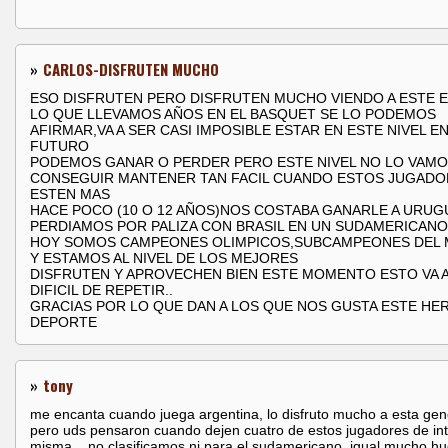
»
CARLOS-DISFRUTEN MUCHO
ESO DISFRUTEN PERO DISFRUTEN MUCHO VIENDO A ESTE 
LO QUE LLEVAMOS AÑOS EN EL BASQUET SE LO PODEMOS
AFIRMAR,VA A SER CASI IMPOSIBLE ESTAR EN ESTE NIVEL EN
FUTURO
PODEMOS GANAR O PERDER PERO ESTE NIVEL NO LO VAMO
CONSEGUIR MANTENER TAN FACIL CUANDO ESTOS JUGADO
ESTEN MAS
HACE POCO (10 O 12 AÑOS)NOS COSTABA GANARLE A URUG
PERDIAMOS POR PALIZA CON BRASIL EN UN SUDAMERICANO
HOY SOMOS CAMPEONES OLIMPICOS,SUBCAMPEONES DEL
Y ESTAMOS AL NIVEL DE LOS MEJORES
DISFRUTEN Y APROVECHEN BIEN ESTE MOMENTO ESTO VA A
DIFICIL DE REPETIR..
GRACIAS POR LO QUE DAN A LOS QUE NOS GUSTA ESTE H
DEPORTE
»
tony
me encanta cuando juega argentina, lo disfruto mucho a esta gen
pero uds pensaron cuando dejen cuatro de estos jugadores de int
misma ...no clasificamos ni para el sudamericano, igual mucho h