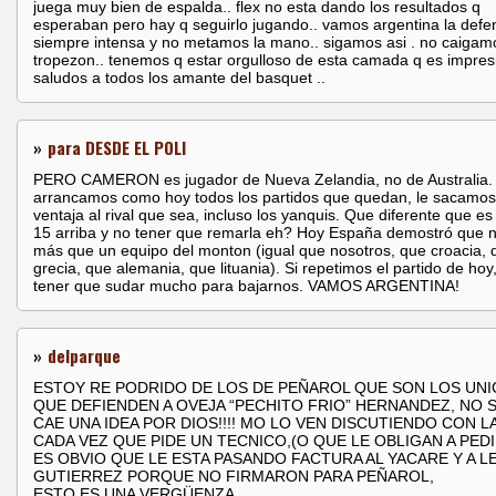
juega muy bien de espalda.. flex no esta dando los resultados q
esperaban pero hay q seguirlo jugando.. vamos argentina la defe
siempre intensa y no metamos la mano.. sigamos asi . no caigam
tropezon.. tenemos q estar orgulloso de esta camada q es impres
saludos a todos los amante del basquet ..
»
para DESDE EL POLI
PERO CAMERON es jugador de Nueva Zelandia, no de Australia. 
arrancamos como hoy todos los partidos que quedan, le sacamos
ventaja al rival que sea, incluso los yanquis. Que diferente que es
15 arriba y no tener que remarla eh? Hoy España demostró que 
más que un equipo del monton (igual que nosotros, que croacia, 
grecia, que alemania, que lituania). Si repetimos el partido de hoy
tener que sudar mucho para bajarnos. VAMOS ARGENTINA!
»
delparque
ESTOY RE PODRIDO DE LOS DE PEÑAROL QUE SON LOS UN
QUE DEFIENDEN A OVEJA “PECHITO FRIO” HERNANDEZ, NO S
CAE UNA IDEA POR DIOS!!!! MO LO VEN DISCUTIENDO CON 
CADA VEZ QUE PIDE UN TECNICO,(O QUE LE OBLIGAN A PEDI
ES OBVIO QUE LE ESTA PASANDO FACTURA AL YACARE Y A L
GUTIERREZ PORQUE NO FIRMARON PARA PEÑAROL,
ESTO ES UNA VERGÜENZA.