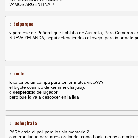
VAMOS ARGENTINA!!!
»
delparque
y para ese de Peñarol que hablaba de Australia, Pero Cameron e
NUEVA ZELANDA, segui defendiendolo al oveja, pero informate p
»
porte
leito tenes un compa para tomar mates viste???
el bigote cosmico de kammerichs jujuju
q desperdicio de jugador
pero bue lo va a descocer en la liga
»
luchopirata
PARA dsde el poli para los sin memoria 2:
cameron juega para nueva zelanda, como book, penny o marks, 