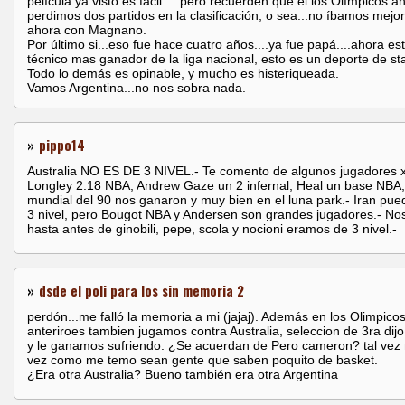
película ya visto es fácil ... pero recuerden que el los Olímpicos a
perdimos dos partidos en la clasificación, o sea...no íbamos mejo
ahora con Magnano.
Por último si...eso fue hace cuatro años....ya fue papá....ahora est
técnico mas ganador de la liga nacional, esto es un deporte de sta
Todo lo demás es opinable, y mucho es histeriqueada.
Vamos Argentina...no nos sobra nada.
»
pippo14
Australia NO ES DE 3 NIVEL.- Te comento de algunos jugadores x
Longley 2.18 NBA, Andrew Gaze un 2 infernal, Heal un base NBA,
mundial del 90 nos ganaron y muy bien en el luna park.- Iran pue
3 nivel, pero Bougot NBA y Andersen son grandes jugadores.- No
hasta antes de ginobili, pepe, scola y nocioni eramos de 3 nivel.-
»
dsde el poli para los sin memoria 2
perdón...me falló la memoria a mi (jajaj). Además en los Olimpico
anteriroes tambien jugamos contra Australia, seleccion de 3ra dijo
y le ganamos sufriendo. ¿Se acuerdan de Pero cameron? tal vez n
vez como me temo sean gente que saben poquito de basket.
¿Era otra Australia? Bueno también era otra Argentina