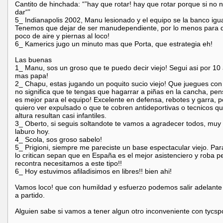
Cantito de hinchada: “”hay que rotar! hay que rotar porque si no 
dar“”
5_ Indianapolis 2002, Manu lesionado y el equipo se la banco igua
Tenemos que dejar de ser manudependiente, por lo menos para d
poco de aire y piernas al loco!
6_ Kamerics jugo un minuto mas que Porta, que estrategia eh!
Las buenas
1_ Manu, sos un groso que te puedo decir viejo! Segui asi por 10
mas papa!
2_ Chapu, estas jugando un poquito sucio viejo! Que juegues co
no significa que te tengas que hagarrar a piñas en la cancha, pen
es mejor para el equipo! Excelente en defensa, rebotes y garra, p
quiero ver expulsado o que te cobren antideportivas o tecnicos qu
altura resultan casi infantiles.
3_ Oberto, si seguis soltandote te vamos a agradecer todos, muy
laburo hoy.
4_ Scola, sos groso sabelo!
5_ Prigioni, siempre me pareciste un base espectacular viejo. Par
lo critican sepan que en España es el mejor asistenciero y roba pe
recontra necesitamos a este tipo!!
6_ Hoy estuvimos afiladisimos en libres!! bien ahi!
Vamos loco! que con humildad y esfuerzo podemos salir adelante 
a partido.
Alguien sabe si vamos a tener algun otro inconveniente con tycsp