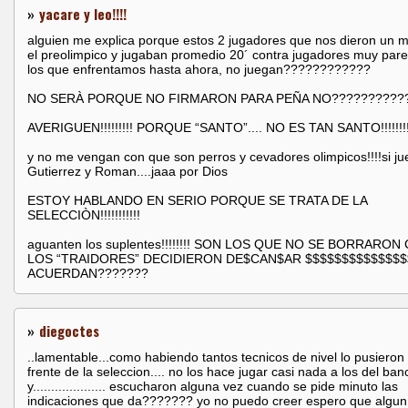
»
yacare y leo!!!!
alguien me explica porque estos 2 jugadores que nos dieron un 
el preolimpico y jugaban promedio 20´ contra jugadores muy pare
los que enfrentamos hasta ahora, no juegan????????????
NO SERÀ PORQUE NO FIRMARON PARA PEÑA NO??????????
AVERIGUEN!!!!!!!!! PORQUE “SANTO”.... NO ES TAN SANTO!!!!!!!!
y no me vengan con que son perros y cevadores olimpicos!!!!si j
Gutierrez y Roman....jaaa por Dios
ESTOY HABLANDO EN SERIO PORQUE SE TRATA DE LA
SELECCIÒN!!!!!!!!!!!
aguanten los suplentes!!!!!!!! SON LOS QUE NO SE BORRARO
LOS “TRAIDORES” DECIDIERON DE$CAN$AR $$$$$$$$$$$$$$
ACUERDAN???????
»
diegoctes
..lamentable...como habiendo tantos tecnicos de nivel lo pusieron 
frente de la seleccion.... no los hace jugar casi nada a los del ban
y.................... escucharon alguna vez cuando se pide minuto las
indicaciones que da??????? yo no puedo creer espero que algun