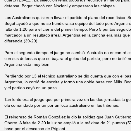
cuarto (29–11). La selección tenía todos los recursos a manos para
defensa. Bogut chocó con Nocioni y empezaron las chispas.
Los Australianos quisieron llevar el partido al plano del roce físico.
Bogut ayudó a que no se hundiera su equipo del todo pero Argentina
falta de 1:20 para el cierre del primer tiempo. Pero 5 puntos segui
marcador a un resultado irreal. Argentina en la cancha era más que
diferencia (39-29)
Para el segundo tiempo el juego no cambió. Australia no encontró c
con sus defensas que se bajara el goleo del partido, pero no brilló
Argentina está muy bien.
Perdiendo por 13 el técnico australiano se dio cuenta que con el ba
Argentina, lo corrió de escolta y formó una doble base con Mills. Bo
y el partido cayó en un pozo.
Tan lento era el juego que por primera vez en las dos jornadas la g
ola comandado por un por un loco australiano en las tribunas.
El reingreso de Román González le dio la solidez que Juan Gutiérre
Oberto. A falta de 2.20 la luz se amplió a la máxima de 21 puntos (5
base por el descanso de Prigioni.