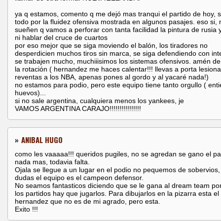
ya q estamos, comento q me dejó mas tranqui el partido de hoy, 
todo por la fluidez ofensiva mostrada en algunos pasajes. eso si, 
sueñen q vamos a perforar con tanta facilidad la pintura de rusia y
ni hablar del cruce de cuartos
por eso mejor que se siga moviendo el balón, los tiradores no
desperdicien muchos tiros sin marca, se siga defendiendo con int
se trabajen mucho, muchiiisimos los sistemas ofensivos. amén de 
la rotación ( hernandez me haces calentar!!! llevas a porta lesion
reventas a los NBA, apenas pones al gordo y al yacaré nada!)
no estamos para podio, pero este equipo tiene tanto orgullo ( ent
huevos)...
si no sale argentina, cualquiera menos los yankees, je
VAMOS ARGENTINA CARAJO!!!!!!!!!!!!!!!!
»
ANIBAL HUGO
como les vaaaaa!!! queridos pugiles, no se agredan se gano el par
nada mas, todavia falta.
Ojala se llegue a un lugar en el podio no pequemos de sobervios,
dudas el equipo es el campeon defensor.
No seamos fantasticos diciendo que se le gana al dream team po
los partidos hay que jugarlos. Para dibujarlos en la pizarra esta el
hernandez que no es de mi agrado, pero esta.
Exito !!!