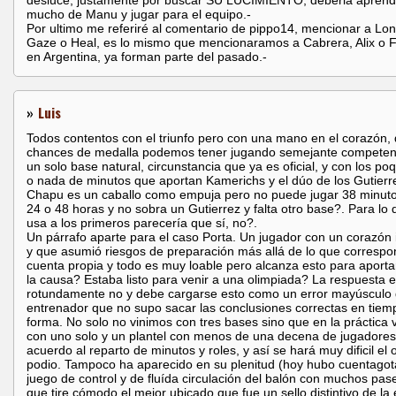
desluce, justamente por buscar SU LUCIMIENTO, deberia aprend
mucho de Manu y jugar para el equipo.-
Por ultimo me referiré al comentario de pippo14, mencionar a Lon
Gaze o Heal, es lo mismo que mencionaramos a Cabrera, Alix o 
en Argentina, ya forman parte del pasado.-
»
Luis
Todos contentos con el triunfo pero con una mano en el corazón,
chances de medalla podemos tener jugando semejante competen
un solo base natural, circunstancia que ya es oficial, y con los po
o nada de minutos que aportan Kamerichs y el dúo de los Gutierr
Chapu es un caballo como empuja pero no puede jugar 38 minut
24 o 48 horas y no sobra un Gutierrez y falta otro base?. Para lo 
usa a los primeros parecería que sí, no?.
Un párrafo aparte para el caso Porta. Un jugador con un corazón
y que asumió riesgos de preparación más allá de lo que correspo
cuenta propia y todo es muy loable pero alcanza esto para aporta
la causa? Estaba listo para venir a una olimpiada? La respuesta 
rotundamente no y debe cargarse esto como un error mayúsculo 
entrenador que no supo sacar las conclusiones correctas en tiem
forma. No solo no vinimos con tres bases sino que en la práctica 
con uno solo y un plantel con menos de una decena de jugadores
acuerdo al reparto de minutos y roles, y así se hará muy dificil el 
podio. Tampoco ha aparecido en su plenitud (hoy hubo cuentagota
juego de control y de fluída circulación del balón con muchos pas
que tire cómodo el mejor ubicado que fue un sello distintivo de la 