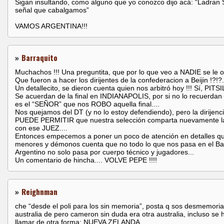
Sigan insultando, como alguno que yo conozco dijo acá: “Ladran
señal que cabalgamos”
VAMOS ARGENTINA!!!
»
Barraquito
Muchachos !!! Una preguntita, que por lo que veo a NADIE se le oc
Que fueron a hacer los dirijentes de la confederacion a Beijin !?!?.
Un detallecito, se dieron cuenta quien nos arbitró hoy !!! Sí, PITSI
Se acuerdan de la final en INDIANAPOLIS, por si no lo recuerdan
es el “SEÑOR” que nos ROBO aquella final....
Nos quejamos del DT (y no lo estoy defendiendo), pero la dirijen
PUEDE PERMITIR que nuestra selección comparta nuevamente l
con ese JUEZ....
Entonces empecemos a poner un poco de atención en detalles q
menores y démonos cuenta que no todo lo que nos pasa en el B
Argentino no solo pasa por cuerpo técnico y jugadores...
Un comentario de hincha.... VOLVE PEPE !!!!
»
Reighnman
che “desde el poli para los sin memoria”, posta q sos desmemoria
australia de pero cameron sin duda era otra australia, incluso se 
llamar de otra forma: NUEVA ZELANDA.