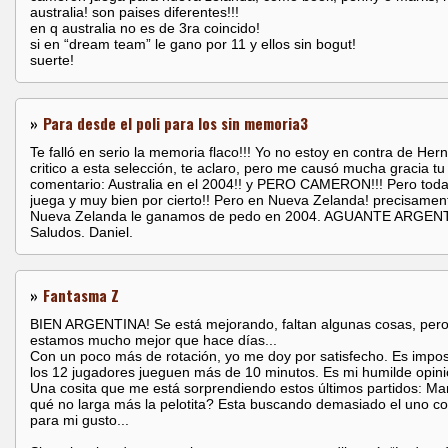
australia! son paises diferentes!!!
en q australia no es de 3ra coincido!
si en “dream team” le gano por 11 y ellos sin bogut!
suerte!
»
Para desde el poli para los sin memoria3
Te falló en serio la memoria flaco!!! Yo no estoy en contra de Her
critico a esta selección, te aclaro, pero me causó mucha gracia tu
comentario: Australia en el 2004!! y PERO CAMERON!!! Pero toda
juega y muy bien por cierto!! Pero en Nueva Zelanda! precisamen
Nueva Zelanda le ganamos de pedo en 2004. AGUANTE ARGENTI
Saludos. Daniel.
»
Fantasma Z
BIEN ARGENTINA! Se está mejorando, faltan algunas cosas, per
estamos mucho mejor que hace días...
Con un poco más de rotación, yo me doy por satisfecho. Es impos
los 12 jugadores jueguen más de 10 minutos. Es mi humilde opinió
Una cosita que me está sorprendiendo estos últimos partidos: Ma
qué no larga más la pelotita? Esta buscando demasiado el uno co
para mi gusto...