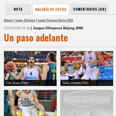
NOTA
COMENTARIOS (68)
GALERÍA DE FOTOS
Noticias
|
Juegos Olímpicos
|
Juegos Olímpicos Beijing 2008
12/08/2008 14:18
| Juegos Olímpicos Beijing 2008
Un paso adelante
Luis Scola (FIBA)
Manu Ginóbili (FIBA)