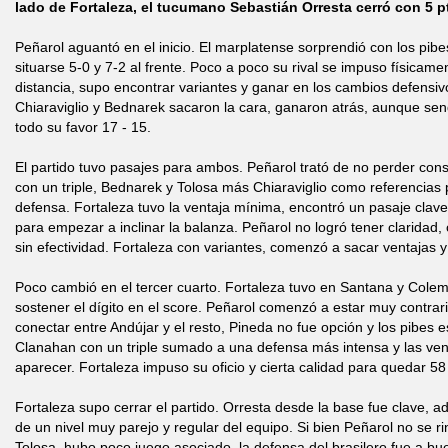
lado de Fortaleza, el tucumano Sebastián Orresta cerró con 5 pt
Peñarol aguantó en el inicio. El marplatense sorprendió con los pibe
situarse 5-0 y 7-2 al frente. Poco a poco su rival se impuso físicame
distancia, supo encontrar variantes y ganar en los cambios defensiv
Chiaraviglio y Bednarek sacaron la cara, ganaron atrás, aunque send
todo su favor 17 - 15.
El partido tuvo pasajes para ambos. Peñarol trató de no perder cons
con un triple, Bednarek y Tolosa más Chiaraviglio como referencia
defensa. Fortaleza tuvo la ventaja mínima, encontró un pasaje clav
para empezar a inclinar la balanza. Peñarol no logró tener claridad, 
sin efectividad. Fortaleza con variantes, comenzó a sacar ventajas y 
Poco cambió en el tercer cuarto. Fortaleza tuvo en Santana y Colem
sostener el dígito en el score. Peñarol comenzó a estar muy contrar
conectar entre Andújar y el resto, Pineda no fue opción y los pibes 
Clanahan con un triple sumado a una defensa más intensa y las ve
aparecer. Fortaleza impuso su oficio y cierta calidad para quedar 58 
Fortaleza supo cerrar el partido. Orresta desde la base fue clave, 
de un nivel muy parejo y regular del equipo. Si bien Peñarol no se r
Tolosa, hubo poco juego asociado, la defensa del brasilero fue a bu