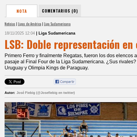
COMENTARIOS (0)
NOTA
Noticias
|
Ligas de América
|
Liga Sudamericana
18/11/2025 12:04
| Liga Sudamericana
LSB: Doble representación en 
Primero Ferro y finalmente Regatas, fueron los dos elencos a
pasaje al Final Four de la Liga Sudamericana. ¿Sus rivales?
Uruguay y Olimpia Kings de Paraguay.
Autor:
José Fiebig (@Josefiebig en twitter)