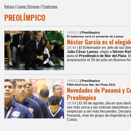
Noticias
|
Juegos Olímpicos
|
Preolímpico
PREOLÍMPICO
18/05/11
| Preolímpico
El bahiense será el asistente de Lamas
Néstor García es el elegid
19:44
| El Entrenador en Jefe de las S
Julio César Lamas
, eligió a
Néstor Raf
para el
Preolímpico de Mar del Plata
. 
preparación el 29 de julio en Buenos Air
16/05/11
| Preolímpico
FIBA-Américas Mar del Plata 2011
Novedades de Panamá y Cu
Preolímpico
15:04
| El 30 de agosto, día en que dar
vez más cerca y las noticias deportivas
empiezan a ser más frecuentes. Declar
Panamá, rival de grupo de Argentina) y
Cuba).