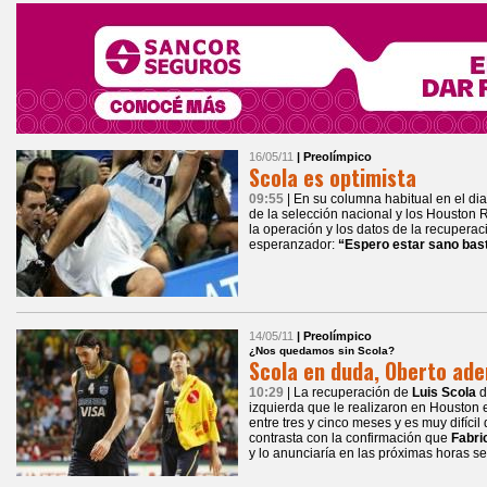
16/05/11
| Preolímpico
Scola es optimista
09:55
| En su columna habitual en el diar
de la selección nacional y los Houston 
la operación y los datos de la recuper
esperanzador:
“Espero estar sano bast
14/05/11
| Preolímpico
¿Nos quedamos sin Scola?
Scola en duda, Oberto ade
10:29
| La recuperación de
Luis Scola
d
izquierda que le realizaron en Houston 
entre tres y cinco meses y es muy difíci
contrasta con la confirmación que
Fabri
y lo anunciaría en las próximas horas se