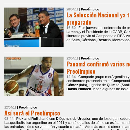
28/04/11
| Preolímpico
La Selección Nacional ya t
preparado
16:50
| Este jueves en conferencia de p
Lamas,
y el Presidente de la CABB,
Ger
itinerario previo al Campeonato FIBA-Am
en
Salta, Córdoba, Rosario, Montevide
22/04/11
| Preolímpico
Panamá confirmó varios n
Preolímpico
12:34
| Comparte grupo con Argentina y
confirmaron presencia en el Campeona
Gómez
(foto), jugador de
Quimsa
(Santi
Danilo Pinnock
Jr son algunos de los qu
22/04/11
| Preolímpico
Así será el Preolímpico
03:44
|
Pick and Roll
charló con
Diógenes de Urquiza
, uno de los organizador
basquetbolísitico argentino en el 2011 y contó detalles de cómo se está armand
las entradas, cómo se venderán y cuánto costarán. Además explicó cómo se ampl