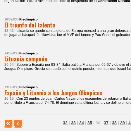
organización. Para ir viviendo con todo la despedida de la
Generación Dorada
.
16/09/03
| Preolímpico
El triunfo del talento
12:42
| Lituania se quedó con la gloria de Europa merced a una gran defensa,
de jugar al básquet. Jasikevicius fue el MVP del torneo y Pau Gasol el goleador.
14/09/03
| Preolímpico
Lituania campeón
20:04
| Superó a España por 93-84. Italia batió a Francia por 69-67 y obtuvo el
Juegos Olímpicos. Grecia se quedó con el quinto puesto, mientras que Israel fu
13/09/03
| Preolímpico
España y Lituania a los Juegos Olímpicos
16:15
| Con 23 puntos de Juan Carlos Navarro los españoles derrotaron a Italia
por el título a Francia por 74-70. El domingo va la última fecha y se define el terc
«
‹
32
|
33
|
34
|
35
|
36
|
37
|
38
|
39
|
4