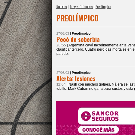
Noticias
|
Juegos Olímpicos
|
Preolímpico
PREOLÍMPICO
27/08/03
| Preolímpico
Pecó de soberbia
20:55
| Argentina cayó increíblemente ante Ven
clasificar tercero. Cuatro pérdidas mortales en e
partido.
27/08/03
| Preolímpico
Alerta: lesiones
11:04
| Nash con muchos golpes, Nájera se last
tobillo. Mark Cuban no gana para sustos y está 