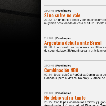
25/08/03
| Preolímpico
Si no sufre no vale
21:22
| En un partido chato y con muchos error
muy bien posicionado de cara al futuro. Oberto c
25/08/03
| Preolímpico
Argentina debuta ante Brasil
02:58
| El encuentro se disputará a las 18 hora
de segunda fase. Si Argentina gana prácticame
25/08/03
| Preolímpico
Combinación NBA
02:34
| Brasil goleó a República Dominicana d
Canadá superó a México. Nájera y Guarasci se a
24/08/03
| Preolímpico
No debió sufrir tanto
23:15
| Con la pasividad de los árbitros, y jug
Argentina dominó con claridad 35 minutos. Term