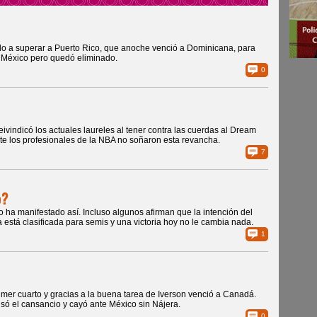
ado a superar a Puerto Rico, que anoche venció a Dominicana, para
a México pero quedó eliminado.
0
vindicó los actuales laureles al tener contra las cuerdas al Dream
e los profesionales de la NBA no soñaron esta revancha.
7
o?
lo ha manifestado así. Incluso algunos afirman que la intención del
está clasificada para semis y una victoria hoy no le cambia nada.
1
imer cuarto y gracias a la buena tarea de Iverson venció a Canadá.
só el cansancio y cayó ante México sin Nájera.
0