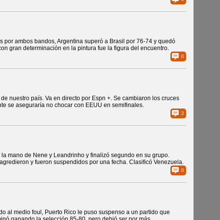
es por ambos bandos, Argentina superó a Brasil por 76-74 y quedó
on gran determinación en la pintura fue la figura del encuentro.
0
s de nuestro país. Va en directo por Espn +. Se cambiaron los cruces
nte se aseguraría no chocar con EEUU en semifinales.
2
e la mano de Nene y Leandrinho y finalizó segundo en su grupo.
gredieron y fueron suspendidos por una fecha. Clasificó Venezuela.
0
ando al medio foul, Puerto Rico le puso suspenso a un partido que
inó ganando la selección 85-80, pero debió ser por más.