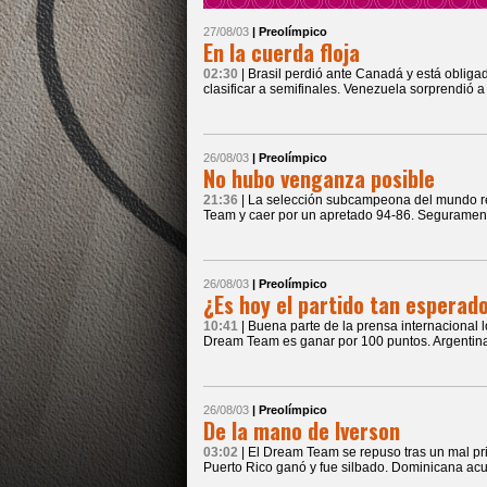
27/08/03
| Preolímpico
En la cuerda floja
02:30
| Brasil perdió ante Canadá y está oblig
clasificar a semifinales. Venezuela sorprendió 
26/08/03
| Preolímpico
No hubo venganza posible
21:36
| La selección subcampeona del mundo rei
Team y caer por un apretado 94-86. Segurament
26/08/03
| Preolímpico
¿Es hoy el partido tan esperad
10:41
| Buena parte de la prensa internacional 
Dream Team es ganar por 100 puntos. Argentina 
26/08/03
| Preolímpico
De la mano de Iverson
03:02
| El Dream Team se repuso tras un mal pr
Puerto Rico ganó y fue silbado. Dominicana acu