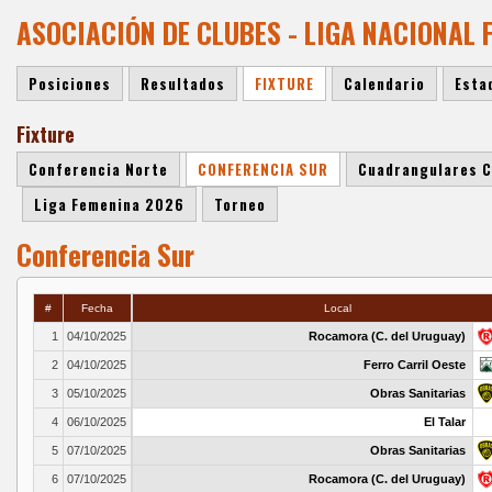
ASOCIACIÓN DE CLUBES - LIGA NACIONAL
Posiciones
Resultados
FIXTURE
Calendario
Esta
Fixture
Conferencia Norte
CONFERENCIA SUR
Cuadrangulares C
Liga Femenina 2026
Torneo
Conferencia Sur
#
Fecha
Local
1
04/10/2025
Rocamora (C. del Uruguay)
2
04/10/2025
Ferro Carril Oeste
3
05/10/2025
Obras Sanitarias
4
06/10/2025
El Talar
5
07/10/2025
Obras Sanitarias
6
07/10/2025
Rocamora (C. del Uruguay)