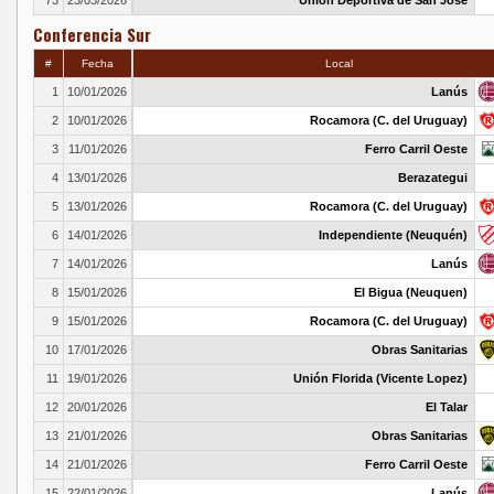
73
23/03/2026
Unión Deportiva de San José
Conferencia Sur
#
Fecha
Local
1
10/01/2026
Lanús
2
10/01/2026
Rocamora (C. del Uruguay)
3
11/01/2026
Ferro Carril Oeste
4
13/01/2026
Berazategui
5
13/01/2026
Rocamora (C. del Uruguay)
6
14/01/2026
Independiente (Neuquén)
7
14/01/2026
Lanús
8
15/01/2026
El Bigua (Neuquen)
9
15/01/2026
Rocamora (C. del Uruguay)
10
17/01/2026
Obras Sanitarias
11
19/01/2026
Unión Florida (Vicente Lopez)
12
20/01/2026
El Talar
13
21/01/2026
Obras Sanitarias
14
21/01/2026
Ferro Carril Oeste
15
22/01/2026
Lanús