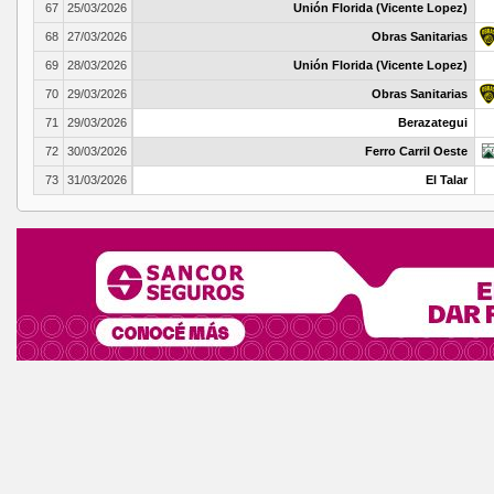
67
25/03/2026
Unión Florida (Vicente Lopez)
68
27/03/2026
Obras Sanitarias
69
28/03/2026
Unión Florida (Vicente Lopez)
70
29/03/2026
Obras Sanitarias
71
29/03/2026
Berazategui
72
30/03/2026
Ferro Carril Oeste
73
31/03/2026
El Talar